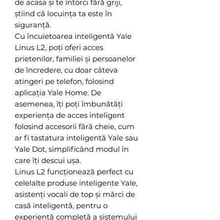
de acasa și te întorci fără griji,
știind că locuința ta este în
siguranță.
Cu încuietoarea inteligentă Yale
Linus L2, poți oferi acces
prietenilor, familiei și persoanelor
de încredere, cu doar câteva
atingeri pe telefon, folosind
aplicația Yale Home. De
asemenea, îți poți îmbunătăți
experiența de acces inteligent
folosind accesorii fără cheie, cum
ar fi tastatura inteligentă Yale sau
Yale Dot, simplificând modul în
care îți descui ușa.
Linus L2 funcționează perfect cu
celelalte produse inteligente Yale,
asistenți vocali de top și mărci de
casă inteligentă, pentru o
experiență completă a sistemului