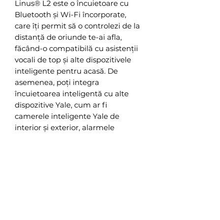
Linus® L2 este o încuietoare cu
Bluetooth și Wi-Fi încorporate,
care îți permit să o controlezi de la
distanță de oriunde te-ai afla,
făcând-o compatibilă cu asistenții
vocali de top și alte dispozitivele
inteligente pentru acasă. De
asemenea, poți integra
încuietoarea inteligentă cu alte
dispozitive Yale, cum ar fi
camerele inteligente Yale de
interior și exterior, alarmele
inteligente Yale, soluții pentru
depozitare inteligente și modulele
inteligente Yale pentru porți și uși
garaj, toate accesibile prin
aplicația Yale Home, pentru o
experiență unificată de casă
inteligentă cu toate tale care
lucrează împreună.