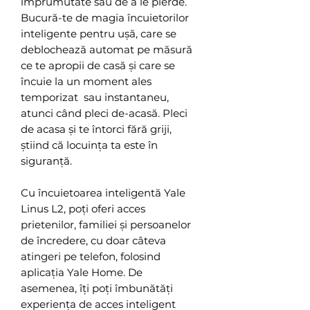
împrumutate sau de a le pierde.
Bucură-te de magia încuietorilor
inteligente pentru ușă, care se
deblochează automat pe măsură
ce te apropii de casă și care se
încuie la un moment ales
temporizat sau instantaneu,
atunci când pleci de-acasă. Pleci
de acasa și te întorci fără griji,
știind că locuința ta este în
siguranță.
Cu încuietoarea inteligentă Yale
Linus L2, poți oferi acces
prietenilor, familiei și persoanelor
de încredere, cu doar câteva
atingeri pe telefon, folosind
aplicația Yale Home. De
asemenea, îți poți îmbunătăți
experiența de acces inteligent