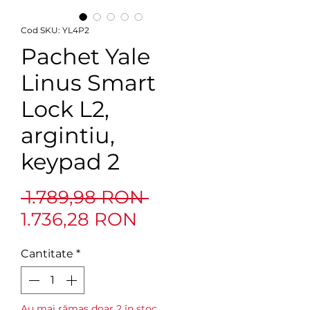
Cod SKU: YL4P2
Pachet Yale
Linus Smart
Lock L2,
argintiu,
keypad 2
Preț
 1.789,98 RON 
Preț
normal
1.736,28 RON
redus
Cantitate
*
Au mai rămas doar 2 în stoc