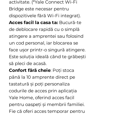
activitate. (*Yale Connect Wi-Fi
Bridge este necesar pentru
dispozitivele fără Wi-Fi integrat).
Acces facil la casa ta:
Bucură-te
de deblocare rapidă cu o simplă
atingere a amprentei sau folosind
un cod personal, iar blocarea se
face ușor printr-o singură atingere.
Este soluția ideală când te grăbești
să pleci de acasă.
Confort fără cheie
: Poți stoca
până la 10 amprente direct pe
tastatură și poți personaliza
codurile de acces prin aplicația
Yale Home, oferind acces facil
pentru oaspeți și membrii familiei.
Fie că oferi acces temporar pentru
oaspeți sau permanent pentru cei
apropiați, gestionezi totul fără
efort.