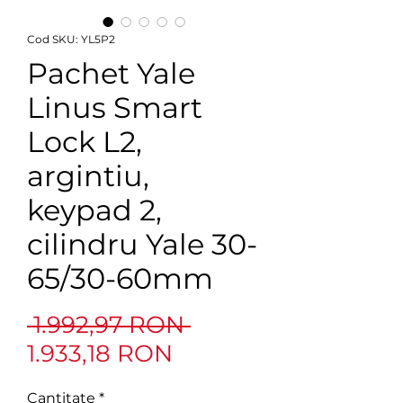
Cod SKU: YL5P2
Pachet Yale
Linus Smart
Lock L2,
argintiu,
keypad 2,
cilindru Yale 30-
65/30-60mm
Preț
 1.992,97 RON 
Preț
normal
1.933,18 RON
redus
Cantitate
*