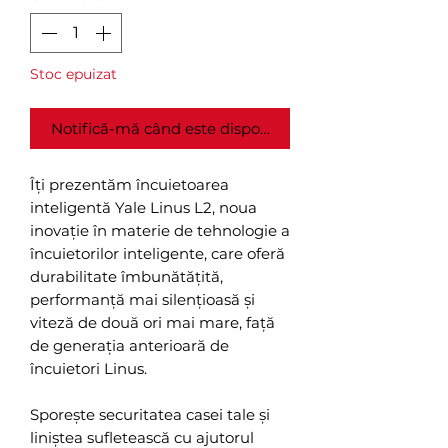
Stoc epuizat
Notifică-mă când este disponibil
Îți prezentăm încuietoarea
inteligentă Yale Linus L2, noua
inovație în materie de tehnologie a
încuietorilor inteligente, care oferă
durabilitate îmbunătățită,
performanță mai silențioasă și
viteză de două ori mai mare, față
de generația anterioară de
încuietori Linus.
Sporește securitatea casei tale și
liniștea sufletească cu ajutorul