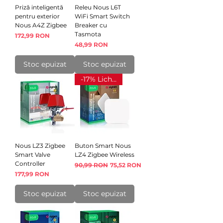
Priză inteligentă
Releu Nous L6T
pentru exterior
WiFi Smart Switch
Nous A4Z Zigbee
Breaker cu
Tasmota
Preț
172,99 RON
Preț
48,99 RON
Stoc epuizat
Stoc epuizat
-17% Lichidare
Nous LZ3 Zigbee
Buton Smart Nous
Smart Valve
LZ4 Zigbee Wireless
Controller
Preț normal
Preț redus
90,99 RON
75,52 RON
Preț
177,99 RON
Stoc epuizat
Stoc epuizat