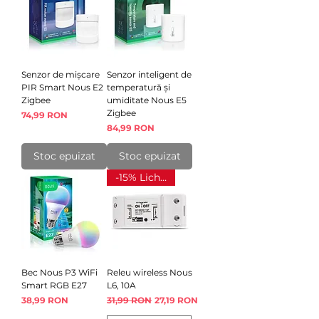
Senzor de mișcare
Senzor inteligent de
PIR Smart Nous E2
temperatură și
Zigbee
umiditate Nous E5
Zigbee
Preț
74,99 RON
Preț
84,99 RON
Stoc epuizat
Stoc epuizat
-15% Lichidare
Bec Nous P3 WiFi
Releu wireless Nous
Smart RGB E27
L6, 10A
Preț
Preț normal
Preț redus
38,99 RON
31,99 RON
27,19 RON