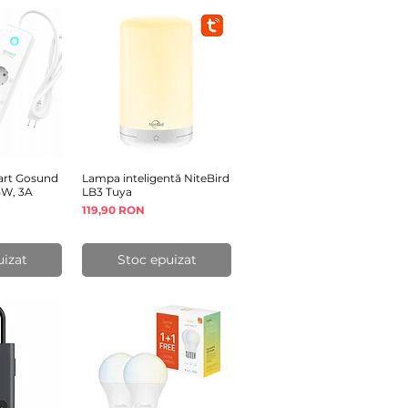
art Gosund
rapidă
Lampa inteligentă NiteBird
Afișare rapidă
5W, 3A
LB3 Tuya
Preț
119,90 RON
uizat
Stoc epuizat