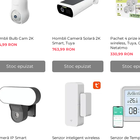
mbli Bulb Cam 2K
Afișare rapidă
Hombli Cameră Solară 2K
Afișare rapidă
Pachet 4 prize i
Afișare 
Smart, Tuya
wireless, Tuya,
eț
4,99 RON
Netatmo
Preț
763,99 RON
Preț
330,99 RON
Stoc epuizat
Stoc epuizat
Stoc ep
meră IP Smart
Afișare rapidă
Senzor inteligent wireless
Afișare rapidă
Senzor de Tempe
Afișare 