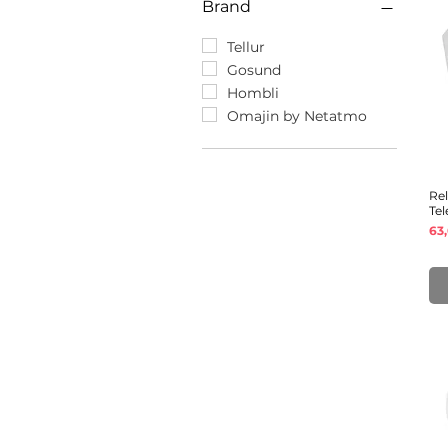
Brand
Tellur
Gosund
Hombli
Omajin by Netatmo
Re
Te
Pr
63