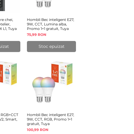
re chei,
rapidă
Hombli Bec inteligent E27,
Afișare rapidă
elier,
9W, CCT, Lumina alba,
 L1, Tuya
Promo 1+1 gratuit, Tuya
Preț
75,99 RON
uizat
Stoc epuizat
4 RGB+CCT
rapidă
Hombli Bec inteligent E27,
Afișare rapidă
2, Smart,
9W, CCT, RGB, Promo 1+1
gratuit, Tuya
Preț
100,99 RON