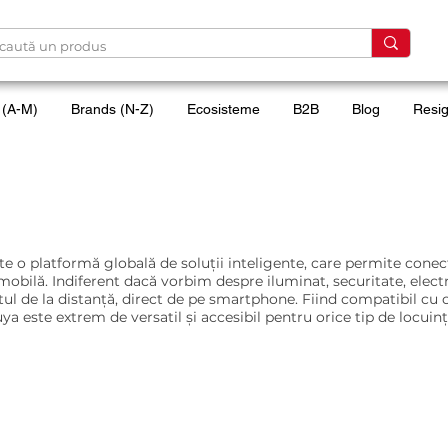
 (A-M)
Brands (N-Z)
Ecosisteme
B2B
Blog
Resig
e compatibile Tuya
te o platformă globală de soluții inteligente, care permite conect
 mobilă. Indiferent dacă vorbim despre iluminat, securitate, elect
totul de la distanță, direct de pe smartphone. Fiind compatibil c
ya este extrem de versatil și accesibil pentru orice tip de locuinț