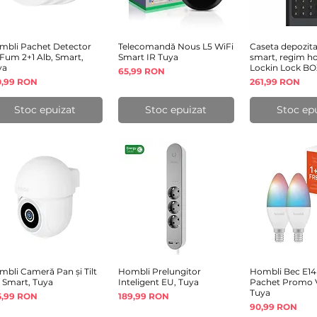
mbli Pachet Detector
Afișare rapidă
Telecomandă Nous L5 WiFi
Afișare rapidă
Caseta depozita
Afișare 
Fum 2+1 Alb, Smart,
Smart IR Tuya
smart, regim hot
ya
Lockin Lock BOX
Preț
65,99 RON
eț
Preț
0,99 RON
261,99 RON
Stoc epuizat
Stoc epuizat
Stoc ep
bli Cameră Pan și Tilt
Afișare rapidă
Hombli Prelungitor
Afișare rapidă
Hombli Bec E1
Afișare 
 Smart, Tuya
Inteligent EU, Tuya
Pachet Promo V
Tuya
eț
Preț
5,99 RON
189,99 RON
Preț
90,99 RON