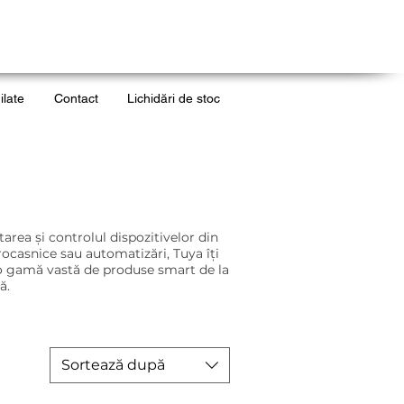
ilate
Contact
Lichidări de stoc
area și controlul dispozitivelor din
rocasnice sau automatizări, Tuya îți
u o gamă vastă de produse smart de la
ă.
Sortează după