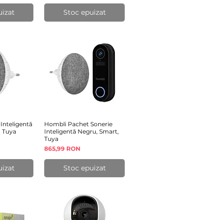
uizat
Stoc epuizat
Inteligentă
rapidă
Hombli Pachet Sonerie
Afișare rapidă
, Tuya
Inteligentă Negru, Smart,
Tuya
Preț
865,99 RON
uizat
Stoc epuizat