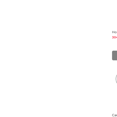
Ho
Pr
30
Ca