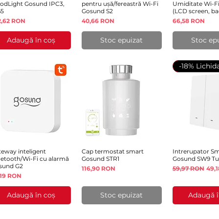
oodLight Gosund IPC3,
pentru ușă/fereastră Wi-Fi
Umiditate Wi-F
65
Gosund S2
(LCD screen, ba
eț
Preț
Preț
2,62 RON
40,66 RON
66,58 RON
Adaugă în coș
Stoc epuizat
Stoc ep
-18% Lichid
teway inteligent
Afișare rapidă
Cap termostat smart
Afișare rapidă
Intrerupator S
Afișare 
uetooth/Wi-Fi cu alarmă
Gosund STR1
Gosund SW9 Tu
sund G2
Preț
Preț normal
Preț
116,90 RON
59,97 RON
49,
eț
,19 RON
Adaugă în coș
Stoc epuizat
Adaugă î