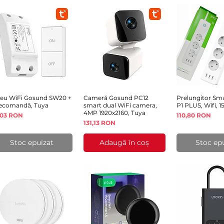
leu WiFi Gosund SW20 +
Afișare rapidă
Cameră Gosund PC12
Afișare rapidă
Prelungitor Sm
Afișare 
lecomandă, Tuya
smart dual WiFi camera,
P1 PLUS, Wifi, 1
4MP 1920x2160, Tuya
eț
Preț
,03 RON
110,80 RON
Preț
131,13 RON
Stoc epuizat
Adaugă în coș
Stoc ep