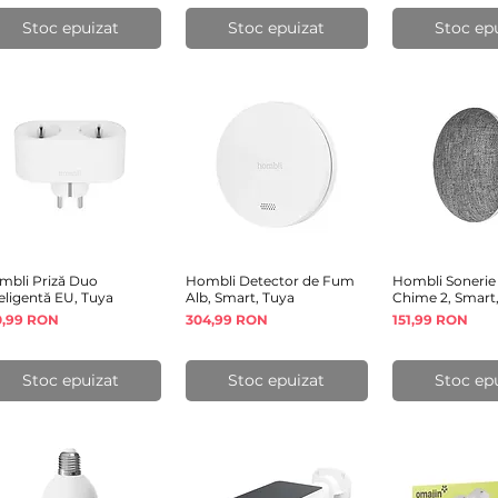
Stoc epuizat
Stoc epuizat
Stoc ep
mbli Priză Duo
Afișare rapidă
Hombli Detector de Fum
Afișare rapidă
Hombli Sonerie 
Afișare 
eligentă EU, Tuya
Alb, Smart, Tuya
Chime 2, Smart
eț
Preț
Preț
0,99 RON
304,99 RON
151,99 RON
Stoc epuizat
Stoc epuizat
Stoc ep