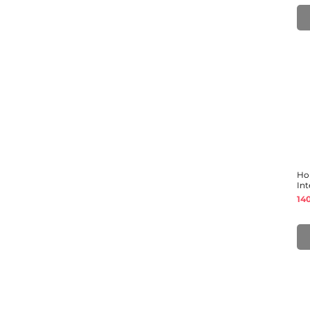
Ho
Int
Pr
14