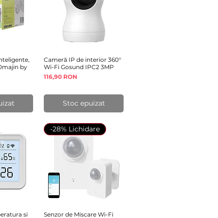
nteligente,
rapidă
Cameră IP de interior 360°
Afișare rapidă
 Omajin by
Wi-Fi Gosund IPC2 3MP
Preț
116,90 RON
uizat
Stoc epuizat
-28% Lichidare
ratura si
rapidă
Senzor de Miscare Wi-Fi
Afișare rapidă