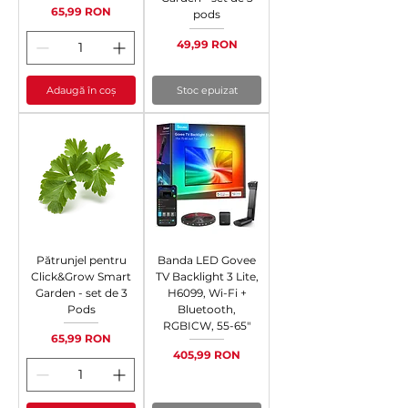
Preț
65,99 RON
pods
Preț
49,99 RON
Adaugă în coș
Stoc epuizat
Pătrunjel pentru
Banda LED Govee
Click&Grow Smart
TV Backlight 3 Lite,
Garden - set de 3
H6099, Wi-Fi +
Pods
Bluetooth,
RGBICW, 55-65"
Preț
65,99 RON
Preț
405,99 RON