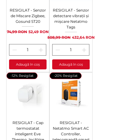
RESIGILAT - Senzor
RESIGILAT - Senzor
de Miscare Zigbee,
detectare vibrații și
Gosund ST20
mișcare Netatmo
Tags
Preț normal
Preț redus
74,99 RON
52,49 RON
Preț normal
Preț redus
508,99 RON
432,64 RON
Adaugă în coș
Adaugă în coș
-12% Resigilat
-20% Resigilat
RESIGILAT - Cap
RESIGILAT -
termostatat
Netatmo Smart AC
inteligent Eve
Controller,
Thermo, încălzire
telecomandă smart