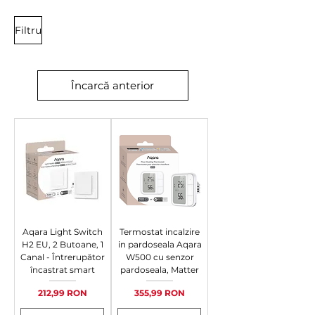
Filtru
Încarcă anterior
Aqara Light Switch
Termostat incalzire
H2 EU, 2 Butoane, 1
in pardoseala Aqara
Canal - Întrerupător
W500 cu senzor
încastrat smart
pardoseala, Matter
Preț
Preț
212,99 RON
355,99 RON