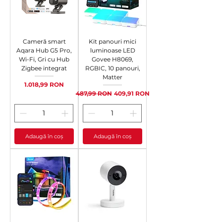
Cameră smart
Kit panouri mici
Aqara Hub G5 Pro,
luminoase LED
Wi-Fi, Gri cu Hub
Govee H8069,
Zigbee integrat
RGBIC, 10 panouri,
Matter
Preț
1.018,99 RON
Preț normal
Preț redus
487,99 RON
409,91 RON
Adaugă în coș
Adaugă în coș