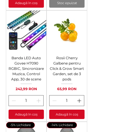
Adaugă în coș
Stoc epuizat
Banda LED Auto
Rosii Cherry
Govee H7090
Galbene pentru
RGBIC, Sincronizare
Click & Grow Smart
Muzica, Control
Garden, set de 3
App, 30 de scene
pods
Preț
Preț
242,99 RON
65,99 RON
Adaugă în coș
Adaugă în coș
-5% Lichidare
-14% Lichidare