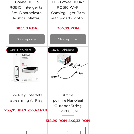
Govee H61D3
LED Govee H6047
RGBIC, Inteligenta,
RGBIC Wi-Fi
3m, Sincronizare
Gaming Light Bars
Muzica, Matter,
with Smart Control
Preț
Preț
303,99 RON
365,99 RON
Stoc epuizat
Stoc epuizat
-4% Lichidare
-14% Lichidare
Eve Play, interfata
Kit de
streaming AirPlay
pornire Nanoleaf
Outdoor String
Preț normal
Preț redus
763,99 RON
733,43 RON
Lights, 15M
Preț normal
Preț redus
518,99 RON
446,33 RON