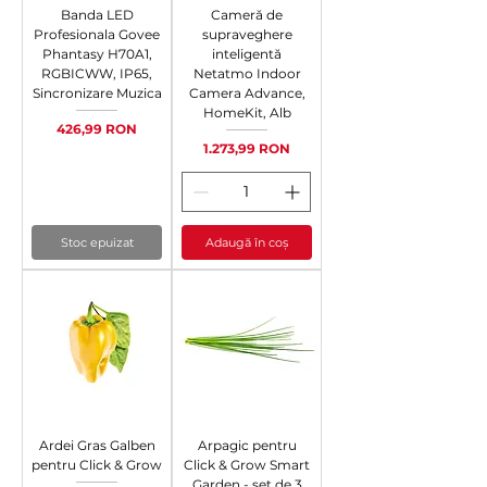
Banda LED
Cameră de
Profesionala Govee
supraveghere
Phantasy H70A1,
inteligentă
RGBICWW, IP65,
Netatmo Indoor
Sincronizare Muzica
Camera Advance,
HomeKit, Alb
Preț
426,99 RON
Preț
1.273,99 RON
Stoc epuizat
Adaugă în coș
Ardei Gras Galben
Arpagic pentru
pentru Click & Grow
Click & Grow Smart
Garden - set de 3