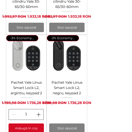
cilindru Yale 30-
cilindru Yale 30-
65/30-60mm
65/30-60mm
Preț normal
Preț redus
Preț normal
Preț redus
1.992,97 RON
1.933,18 RON
1.992,97 RON
1.933,18 RON
Stoc epuizat
Stoc epuizat
-3% Economy Pack
-3% Economy Pack
Pachet Yale Linus
Pachet Yale Linus
Smart Lock L2,
Smart Lock L2,
argintiu, keypad 2
negru, keypad 2
Preț normal
Preț redus
Preț normal
Preț redus
1.789,98 RON
1.736,28 RON
1.789,98 RON
1.736,28 RON
Adaugă în coș
Stoc epuizat