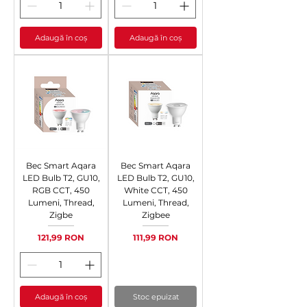
Adaugă în coș
Adaugă în coș
Bec Smart Aqara
Bec Smart Aqara
LED Bulb T2, GU10,
LED Bulb T2, GU10,
RGB CCT, 450
White CCT, 450
Lumeni, Thread,
Lumeni, Thread,
Zigbe
Zigbee
Preț
Preț
121,99 RON
111,99 RON
Adaugă în coș
Stoc epuizat