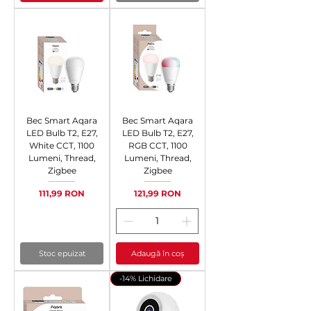
Bec Smart Aqara
Bec Smart Aqara
LED Bulb T2, E27,
LED Bulb T2, E27,
White CCT, 1100
RGB CCT, 1100
Lumeni, Thread,
Lumeni, Thread,
Zigbee
Zigbee
Preț
Preț
111,99 RON
121,99 RON
Stoc epuizat
Adaugă în coș
-14% Lichidare