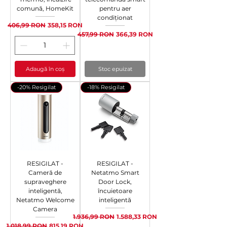
comună, HomeKit
pentru aer
condiționat
Preț normal
Preț redus
406,99 RON
358,15 RON
Preț normal
Preț redus
457,99 RON
366,39 RON
Adaugă în coș
Stoc epuizat
-20% Resigilat
-18% Resigilat
RESIGILAT -
RESIGILAT -
Cameră de
Netatmo Smart
supraveghere
Door Lock,
inteligentă,
încuietoare
Netatmo Welcome
inteligentă
Camera
Preț normal
Preț redus
1.936,99 RON
1.588,33 RON
Preț normal
Preț redus
1.018,99 RON
815,19 RON