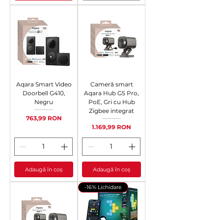
Aqara Smart Video
Cameră smart
Doorbell G410,
Aqara Hub G5 Pro,
Negru
PoE, Gri cu Hub
Zigbee integrat
Preț
763,99 RON
Preț
1.169,99 RON
Adaugă în coș
Adaugă în coș
-16% Lichidare