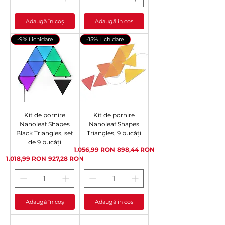
Adaugă în coș
Adaugă în coș
-9% Lichidare
-15% Lichidare
Kit de pornire
Kit de pornire
Nanoleaf Shapes
Nanoleaf Shapes
Black Triangles, set
Triangles, 9 bucăți
de 9 bucăți
Preț normal
Preț redus
1.056,99 RON
898,44 RON
Preț normal
Preț redus
1.018,99 RON
927,28 RON
Adaugă în coș
Adaugă în coș