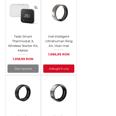
Tado Smart
Inel inteligent
Thermostat X,
Ultrahuman Ring
Wireless Starter Kit,
Air, titan mat
Matter
Preț
1.986,99 RON
Preț
1.018,99 RON
Stoc epuizat
Adaugă în coș