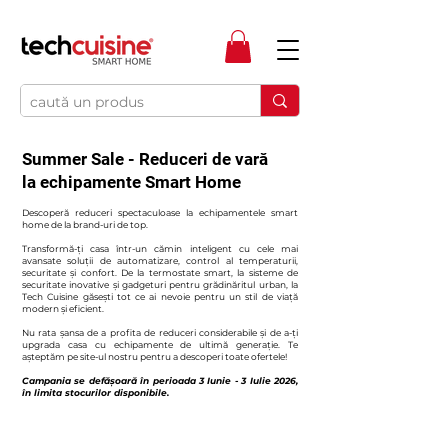
Summer Sale - Reduceri de vară
la echipamente Smart Home
Descoperă reduceri spectaculoase la echipamentele smart
home de la brand-uri de top.
Transformă-ți casa într-un cămin inteligent cu cele mai
avansate soluții de automatizare, control al temperaturii,
securitate și confort. De la termostate smart, la sisteme de
securitate inovative și gadgeturi pentru grădinăritul urban, la
Tech Cuisine găsești tot ce ai nevoie pentru un stil de viață
modern și eficient.
Nu rata șansa de a profita de reduceri considerabile și de a-ți
upgrada casa cu echipamente de ultimă generație. Te
așteptăm pe site-ul nostru pentru a descoperi toate ofertele!
Campania se defășoară în perioada 3 Iunie - 3 Iulie 2026,
în limita stocurilor disponibile.