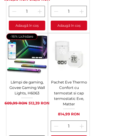
Adaugă în coș
Adaugă în coș
-16% Lichidare
Lămpi de gaming,
Pachet Eve Thermo
Govee Gaming Wall
Confort cu
Lights, H6063
termostat si cap
termostatic Eve,
Preț normal
Preț redus
609,99 RON
512,39 RON
Matter
Preț
814,99 RON