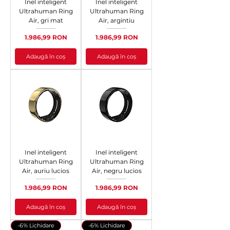
Inel inteligent
Inel inteligent
Ultrahuman Ring
Ultrahuman Ring
Air, gri mat
Air, argintiu
Preț
Preț
1.986,99 RON
1.986,99 RON
Adaugă în coș
Adaugă în coș
Inel inteligent
Inel inteligent
Ultrahuman Ring
Ultrahuman Ring
Air, auriu lucios
Air, negru lucios
Preț
Preț
1.986,99 RON
1.986,99 RON
Adaugă în coș
Adaugă în coș
-6% Lichidare
-6% Lichidare