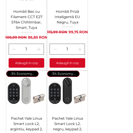
Hombli Bec cu
Hombli Priză
Filament CCT E27
Inteligentă EU
ST64 Chihlimbar,
Negru, Tuya
Smart, Tuya
Preț normal
Preț redus
115,99 RON
99,75 RON
Preț normal
Preț redus
100,99 RON
86,85 RON
Adaugă în coș
Adaugă în coș
-3% Economy Pack
-3% Economy Pack
Pachet Yale Linus
Pachet Yale Linus
Smart Lock L2,
Smart Lock L2,
argintiu, keypad 2,
negru, keypad 2,