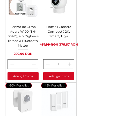
Senzor de Climă
Hombli Cameră
Aqara W100 (TH-
Compactă 2K,
S04D), alb, Zigbee &
Smart, Tuya
Thread & Bluetooth,
Preț normal
Preț redus
437,99 RON
376,67 RON
Matter
Preț
202,99 RON
Adaugă în coș
Adaugă în coș
-30% Resigilat
-15% Resigilat