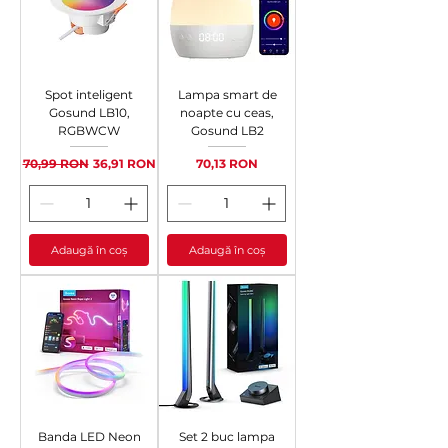
Spot inteligent
Lampa smart de
Gosund LB10,
noapte cu ceas,
RGBWCW
Gosund LB2
Preț normal
Preț redus
Preț
70,99 RON
36,91 RON
70,13 RON
Adaugă în coș
Adaugă în coș
Banda LED Neon
Set 2 buc lampa