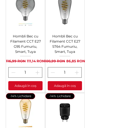
Hombli Bec cu
Hombli Bec cu
Filament CCT E27
Filament CCT E27
G95 Fumuriu,
ST64 Fumuriu,
Smart, Tuya
Smart, Tuya
Preț normal
Preț redus
Preț normal
Preț redus
116,99 RON
111,14 RON
100,99 RON
86,85 RON
Adaugă în coș
Adaugă în coș
-14% Lichidare
-14% Lichidare