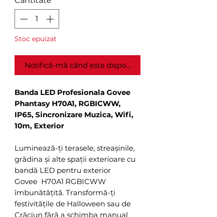
Cantitate
*
Stoc epuizat
Notifică-mă când este disponibil
Banda LED Profesionala Govee
Phantasy H70A1, RGBICWW,
IP65, Sincronizare Muzica, Wifi,
10m, Exterior
Luminează-ți terasele, streașinile,
grădina și alte spații exterioare cu
bandă LED pentru exterior
Govee H70A1 RGBICWW
îmbunătățită. Transformă-ți
festivitățile de Halloween sau de
Crăciun fără a schimba manual