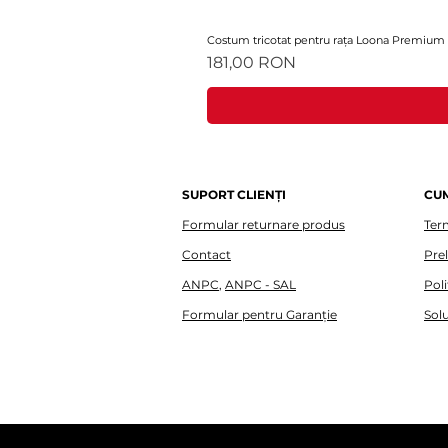
Costum tricotat pentru rața Loona Premium
Preț
181,00 RON
SUPORT CLIENȚI
CU
Formular returnare produs
Term
Contact
Pre
ANPC
,
ANPC - SAL
Poli
Formular pentru Garanție
Solu