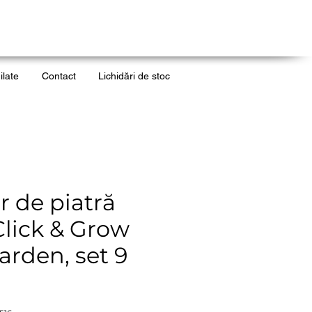
ilate
Contact
Lichidări de stoc
r de piatră
Click & Grow
rden, set 9