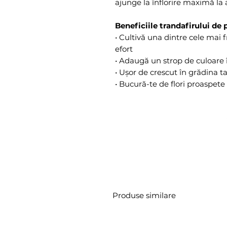
ajunge la înflorire maximă la a
Beneficiile trandafirului de 
• Cultivă una dintre cele mai 
efort
• Adaugă un strop de culoare î
• Ușor de crescut în grădina t
• Bucură-te de flori proaspete
Produse similare