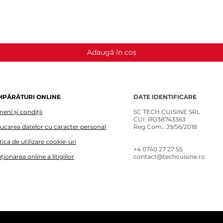
Afișare rapidă
Adaugă în coș
MPĂRĂTURI ONLINE
DATE IDENTIFICARE
eni și condiții
SC TECH CUISINE SRL
CUI: RO38743363
lucarea datelor cu caracter personal
Reg Com.: J9/56/2018
tica de utilizare cookie-uri
+4 0740 27 27 55​
ționarea online a litigiilor
contact@techcuisine.ro