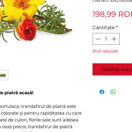
Cod SKU: 4742793008
198,99 R
Cantitate
*
Stoc epuizat
Notifică-mă c
e piatră acasă!
rtulaca, trandafirul de piatră este
u colorate și pentru rapiditatea cu care
ate de culori, florile sale sunt adesea
 ceas precis, trandafirul de piatră