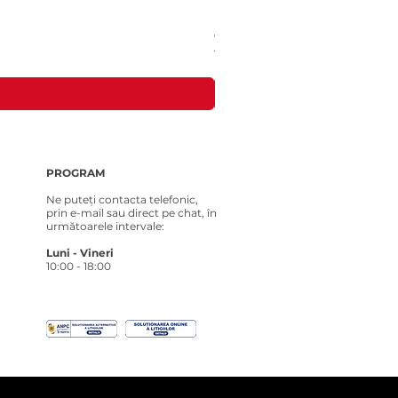
Costum tricotat pentru Loona Premi
Preț
181,00 RON
PROGRAM
Ne puteți contacta telefonic,
prin e-mail sau direct pe chat, în
următoarele intervale:
Luni - Vineri
10:00 - 18:00