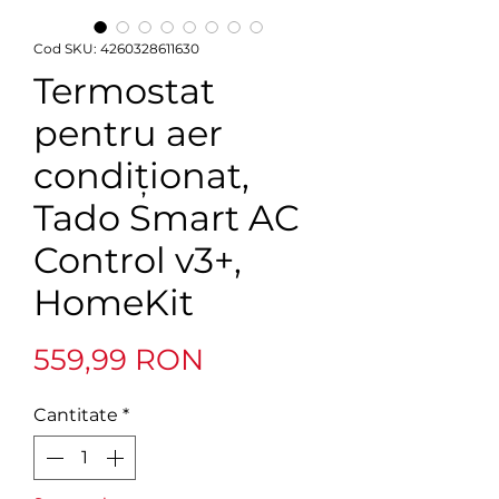
Cod SKU: 4260328611630
Termostat
pentru aer
condiționat,
Tado Smart AC
Control v3+,
HomeKit
Preț
559,99 RON
Cantitate
*