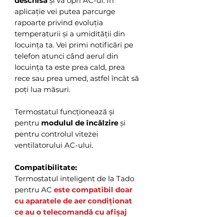
deschisă
și va opri AC-ul. În
aplicație vei putea parcurge
rapoarte privind evoluția
temperaturii și a umidității din
locuința ta. Vei primi notificări pe
telefon atunci când aerul din
locuința ta este prea cald, prea
rece sau prea umed, astfel încât să
poți lua măsuri.
Termostatul funcționează și
pentru
modulul de încălzire
și
pentru controlul vitezei
ventilatorului AC-ului.
Compatibilitate:
Termostatul inteligent de la Tado
pentru AC
este compatibil doar
cu aparatele de aer condiționat
ce au o telecomandă cu afișaj