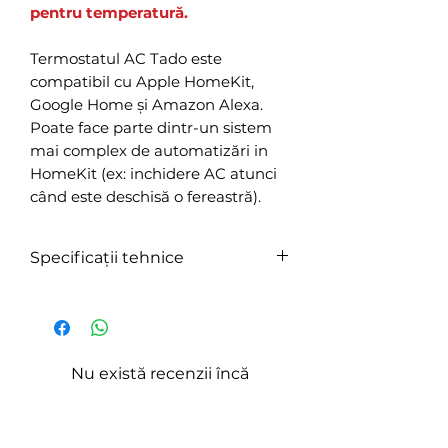
pentru temperatură.
Termostatul AC Tado este
compatibil cu Apple HomeKit,
Google Home și Amazon Alexa.
Poate face parte dintr-un sistem
mai complex de automatizări in
HomeKit (ex: inchidere AC atunci
când este deschisă o fereastră).
Specificații tehnice
Alimentare:
5 V (USB), lungime cablu 1850
mm
Display:
Nu există recenzii încă
LED matrix 10 x 19 LEDs, 32 x
Împărtășește-ți gândurile. Fii primul
20 mm / touch screen
care lasă o recenzie.
Senzori