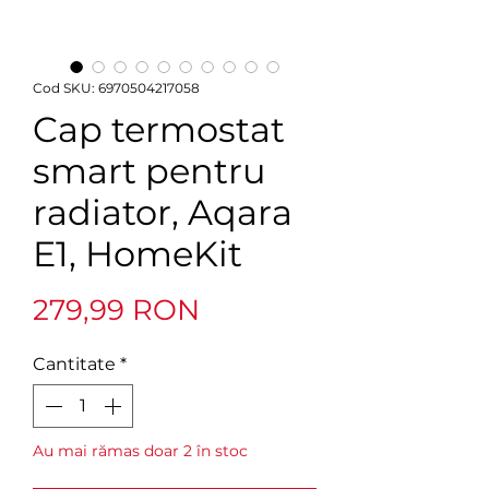
Cod SKU: 6970504217058
Cap termostat
smart pentru
radiator, Aqara
E1, HomeKit
Preț
279,99 RON
Cantitate
*
Au mai rămas doar 2 în stoc