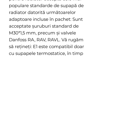
populare standarde de supapă de
radiator datorită următoarelor
adaptoare incluse în pachet: Sunt
acceptate șuruburi standard de
M30*1,5 mm, precum și valvele
Danfoss RA, RAV, RAVL. Vă rugăm
să rețineți: E1 este compatibil doar
cu supapele termostatice, în timp
ce manual, limitatorul de
temperatură pe retur (RTL),
precum și sistemele de radiatoare
monotub nu sunt acceptate. Cu
toate acestea, în majoritatea
cazurilor, este relativ ușor să
convertiți supapa de radiator
existentă într-una de susținere
folosind un adaptor aftermarket.
Vă rugăm să consultați instalatorii
profesioniști sau distribuitorii