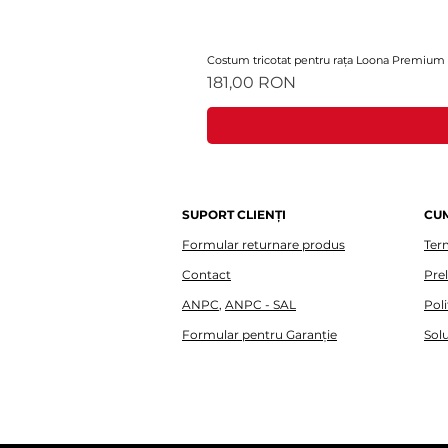
Costum tricotat pentru rața Loona Premium
Preț
181,00 RON
SUPORT CLIENȚI
CU
Formular returnare produs
Term
Contact
Pre
ANPC
,
ANPC - SAL
Poli
Formular pentru Garanție
Solu