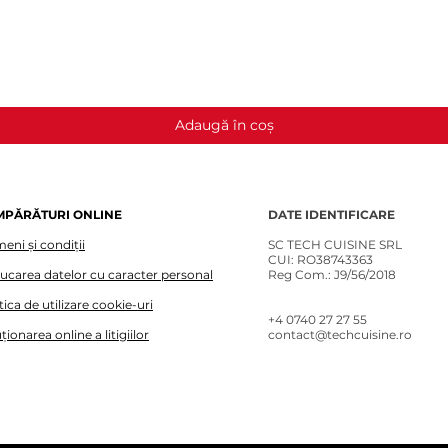
Afișare rapidă
Adaugă în coș
MPĂRĂTURI ONLINE
DATE IDENTIFICARE
eni și condiții
SC TECH CUISINE SRL
CUI: RO38743363
lucarea datelor cu caracter personal
Reg Com.: J9/56/2018
tica de utilizare cookie-uri
+4 0740 27 27 55​
ționarea online a litigiilor
contact@techcuisine.ro