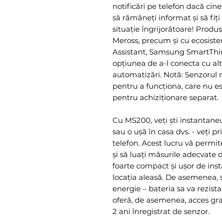
notificări pe telefon dacă cin
să rămâneți informat și să fiți 
situație îngrijorătoare! Produ
Meross, precum și cu ecosis
Assistant, Samsung SmartThin
opțiunea de a-l conecta cu alt
automatizări. Notă: Senzorul
pentru a funcționa, care nu est
pentru achiziționare separat.
Cu MS200, veți ști instantane
sau o ușă în casa dvs. - veți 
telefon. Acest lucru vă permit
și să luați măsurile adecvate 
foarte compact și ușor de insta
locația aleasă. De asemenea,
energie – bateria sa va rezista
oferă, de asemenea, acces grat
2 ani înregistrat de senzor.