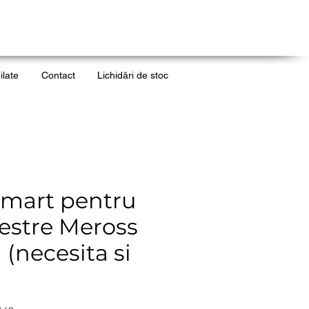
ilate
Contact
Lichidări de stoc
smart pentru
erestre Meross
(necesita si