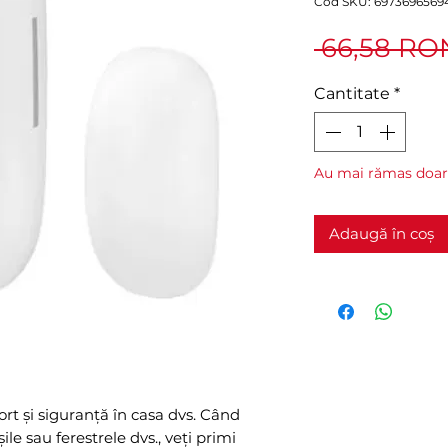
Cod SKU: 6973696569
 66,58 RO
Cantitate
*
Au mai rămas doar 
Adaugă în coș
rt și siguranță în casa dvs. Când
le sau ferestrele dvs., veți primi