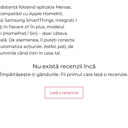
 distanță folosind aplicația Meross.
compatibil cu Apple HomeKit,
i Samsung SmartThings. Integrați-l
ți în fiecare zi! În plus, modelul
 (HomePod / Siri) – doar câteva
tuală. De asemenea, îl puteți conecta
 automatiza acțiunile. Astfel, poți, de
minile când intri în casa ta!
Nu există recenzii încă
Împărtășește-ți gândurile. Fii primul care lasă o recenzie.
Lasă o recenzie