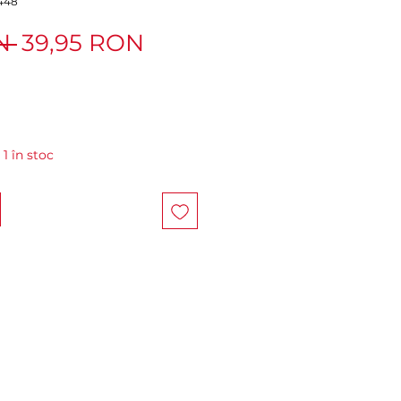
448
Preț
Preț
N 
39,95 RON
normal
redus
1 în stoc