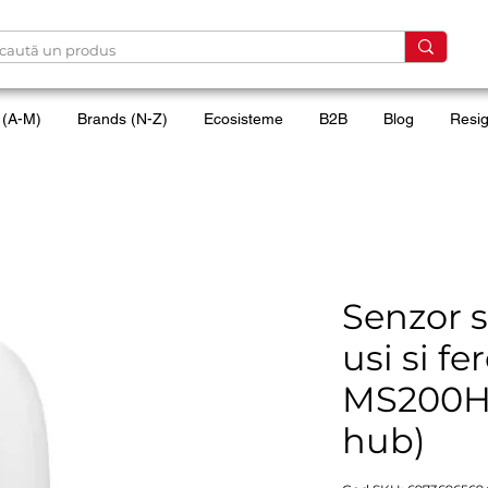
 (A-M)
Brands (N-Z)
Ecosisteme
B2B
Blog
Resig
Senzor 
usi si f
MS200H 
hub)