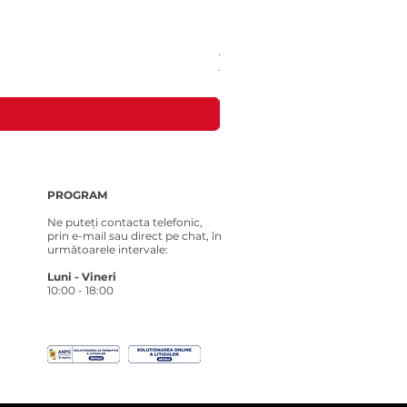
Costum tricotat pentru Loona Premi
Preț
181,00 RON
PROGRAM
Ne puteți contacta telefonic,
prin e-mail sau direct pe chat, în
următoarele intervale:
Luni - Vineri
10:00 - 18:00