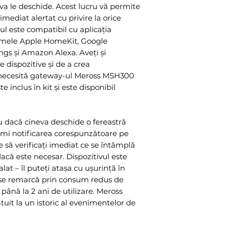
eva le deschide. Acest lucru vă permite
imediat alertat cu privire la orice
sul este compatibil cu aplicația
temele Apple HomeKit, Google
gs și Amazon Alexa. Aveți și
e dispozitive și de a crea
 necesită gateway-ul Meross MSH300
e inclus în kit și este disponibil
u dacă cineva deschide o fereastră
primi notificarea corespunzătoare pe
e să verificați imediat ce se întâmplă
dacă este necesar. Dispozitivul este
lat – îl puteți atașa cu ușurință în
 se remarcă prin consum redus de
 până la 2 ani de utilizare. Meross
uit la un istoric al evenimentelor de