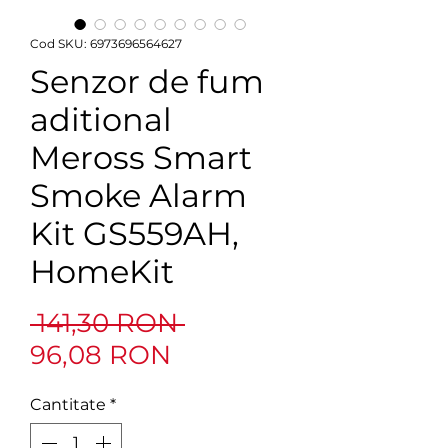
Cod SKU: 6973696564627
Senzor de fum
aditional
Meross Smart
Smoke Alarm
Kit GS559AH,
HomeKit
Preț
 141,30 RON 
Preț
normal
96,08 RON
redus
Cantitate
*