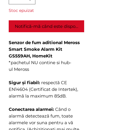
Stoc epuizat
Notifică-mă când este disponibil
Senzor de fum aditional Meross
Smart Smoke Alarm Kit
GS559AH, HomeKit
*pachetul NU contine si hub-
ul Meross
Sigur și fiabil:
respectă CE
EN14604 (Certificat de Intertek),
alarmă la maximum 85dB.
Conectarea alarmei:
Când o
alarmă detectează fum, toate
alarmele vor suna pentru a vă
notifica. (Achiziționați mai multe