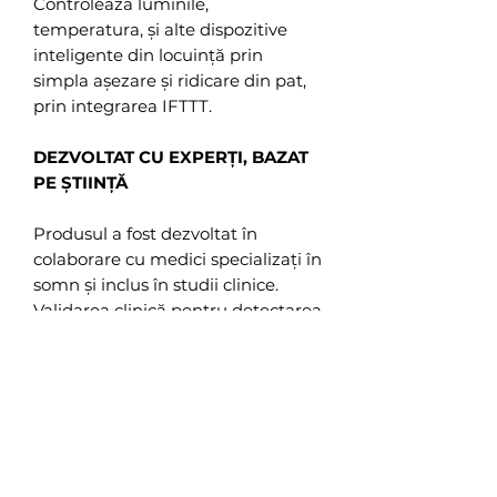
Controlează luminile,
temperatura, și alte dispozitive
inteligente din locuință prin
simpla așezare și ridicare din pat,
prin integrarea IFTTT.
DEZVOLTAT CU EXPERȚI, BAZAT
PE ȘTIINȚĂ
Produsul a fost dezvoltat în
colaborare cu medici specializați în
somn și inclus în studii clinice.
Validarea clinică pentru detectarea
apneei în somn este în curs.
Nu există recenzii încă
Împărtășește-ți gândurile. Fii primul
care lasă o recenzie.