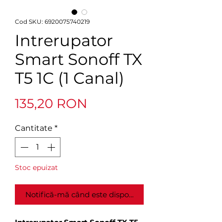
Cod SKU: 6920075740219
Intrerupator
Smart Sonoff TX
T5 1C (1 Canal)
Preț
135,20 RON
Cantitate
*
Stoc epuizat
Notifică-mă când este disponibil