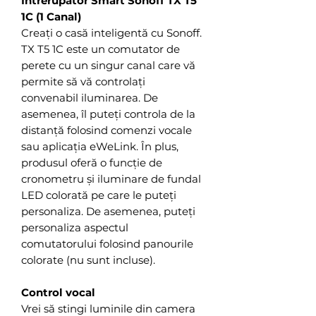
Intrerupator Smart Sonoff TX T5
1C (1 Canal)
Creați o casă inteligentă cu Sonoff.
TX T5 1C este un comutator de
perete cu un singur canal care vă
permite să vă controlați
convenabil iluminarea. De
asemenea, îl puteți controla de la
distanță folosind comenzi vocale
sau aplicația eWeLink. În plus,
produsul oferă o funcție de
cronometru și iluminare de fundal
LED colorată pe care le puteți
personaliza. De asemenea, puteți
personaliza aspectul
comutatorului folosind panourile
colorate (nu sunt incluse).
Control vocal
Vrei să stingi luminile din camera