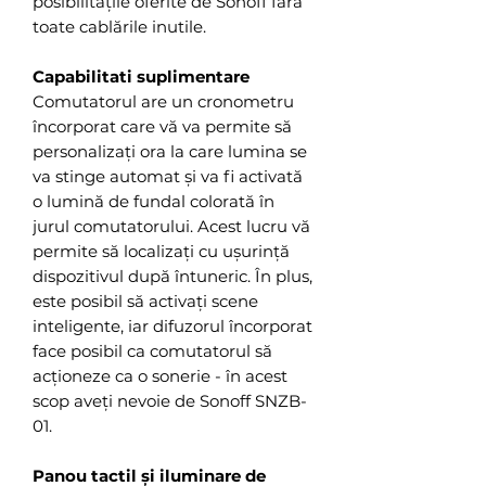
posibilitățile oferite de Sonoff fără
toate cablările inutile.
Capabilitati suplimentare
Comutatorul are un cronometru
încorporat care vă va permite să
personalizați ora la care lumina se
va stinge automat și va fi activată
o lumină de fundal colorată în
jurul comutatorului. Acest lucru vă
permite să localizați cu ușurință
dispozitivul după întuneric. În plus,
este posibil să activați scene
inteligente, iar difuzorul încorporat
face posibil ca comutatorul să
acționeze ca o sonerie - în acest
scop aveți nevoie de Sonoff SNZB-
01.
Panou tactil și iluminare de