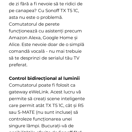
de zi fără a fi nevoie să te ridici de
pe canapea? Cu Sonoff TX T5 1C,
asta nu este o problemă.
Comutatorul de perete
funcționează cu asistenți precum
Amazon Alexa, Google Home și
Alice. Este nevoie doar de o simplă
comandă vocală - nu mai trebuie
să te desprinzi de serialul tău TV
preferat.
Control bidirecțional al luminii
Comutatorul poate fi folosit ca
gateway eWeLink. Acest lucru vă
permite să creați scene inteligente
care permit atât TX T5 1C, cât și R5
sau S-MATE (nu sunt incluse) să
controleze funcționarea unei
singure lămpi. Bucurați-vă de