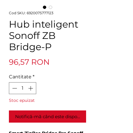
Cod SKU: 6920075777123
Hub inteligent
Sonoff ZB
Bridge-P
Preț
96,57 RON
Cantitate
*
Stoc epuizat
Notifică-mă când este disponibil