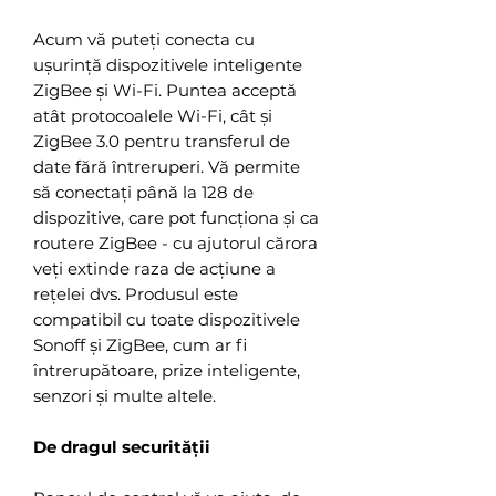
Acum vă puteți conecta cu
ușurință dispozitivele inteligente
ZigBee și Wi-Fi. Puntea acceptă
atât protocoalele Wi-Fi, cât și
ZigBee 3.0 pentru transferul de
date fără întreruperi. Vă permite
să conectați până la 128 de
dispozitive, care pot funcționa și ca
routere ZigBee - cu ajutorul cărora
veți extinde raza de acțiune a
rețelei dvs. Produsul este
compatibil cu toate dispozitivele
Sonoff și ZigBee, cum ar fi
întrerupătoare, prize inteligente,
senzori și multe altele.
De dragul securității