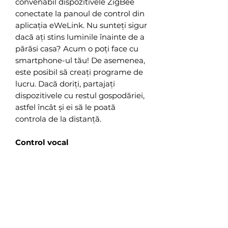
convenabil dispozitivele ZigBee
conectate la panoul de control din
aplicația eWeLink. Nu sunteți sigur
dacă ați stins luminile înainte de a
părăsi casa? Acum o poți face cu
smartphone-ul tău! De asemenea,
este posibil să creați programe de
lucru. Dacă doriți, partajați
dispozitivele cu restul gospodăriei,
astfel încât și ei să le poată
controla de la distanță.
Control vocal
Bucurați-vă de și mai multă
comoditate. Te duci la culcare și nu
vrei să te ridici din pat pentru a
stinge lumina? Sau poate mâinile
tale sunt ocupate cu gătit și ai
nevoie de lumină suplimentară?