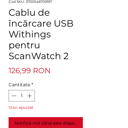
Cod SKU: 3700546709197
Cablu de
încărcare USB
Withings
pentru
ScanWatch 2
Preț
126,99 RON
Cantitate
*
Stoc epuizat
Notifică-mă când este disponibil