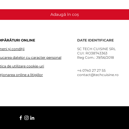
Adaugă în coș
MPĂRĂTURI ONLINE
DATE IDENTIFICARE
eni și condiții
SC TECH CUISINE SRL
CUI: RO38743363
lucarea datelor cu caracter personal
Reg Com.: J9/56/2018
tica de utilizare cookie-uri
+4 0740 27 27 55​
ționarea online a litigiilor
contact@techcuisine.ro