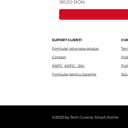
Preț
181,00 RON
SUPORT CLIENȚI
CU
Formular returnare produs
Term
Contact
Pre
ANPC
,
ANPC - SAL
Poli
Formular pentru Garanție
Solu
©2023 by Tech Cuisine Smart Home