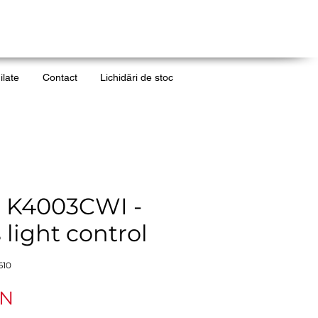
ilate
Contact
Lichidări de stoc
- K4003CWI -
 light control
610
Preț
ON