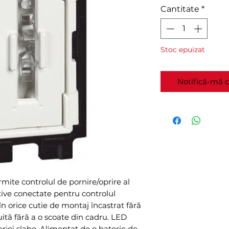
Cantitate
*
Stoc epuizat
Notifică-mă c
rmite controlul de pornire/oprire al
ive conectate pentru controlul
 în orice cutie de montaj încastrat fără
uită fără a o scoate din cadru. LED
riei slabe. Alimentat de o baterie de