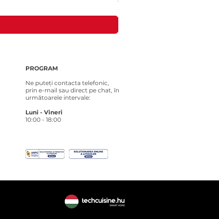
Preț
181,00 RON
PROGRAM
Ne puteți contacta telefonic,
prin e-mail sau direct pe chat, în
următoarele intervale:
Luni - Vineri
10:00 - 18:00