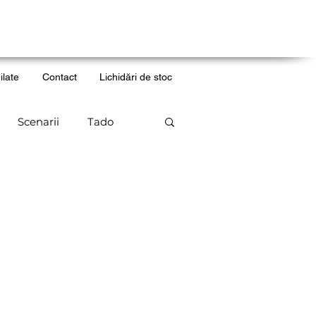
ilate
Contact
Lichidări de stoc
Scenarii
Tado
municate de presa
ergie
Click & Grow