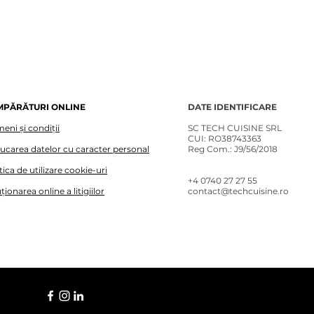
MPĂRĂTURI ONLINE
DATE IDENTIFICARE
eni și condiții
SC TECH CUISINE SRL
CUI: RO38743363
lucarea datelor cu caracter personal
Reg Com.: J9/56/2018
tica de utilizare cookie-uri
+4 0740 27 27 55​
ționarea online a litigiilor
contact@techcuisine.ro