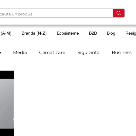
 (A-M)
Brands (N-Z)
Ecosisteme
B2B
Blog
Resig
e
Media
Climatizare
Siguranță
Business
volo
Aqara
Eve
Sharp
Calitate aer
Co
Yale
Acces smart
Reviews
Evenimente
En
SOHO
Baie
Apple Homekit
News