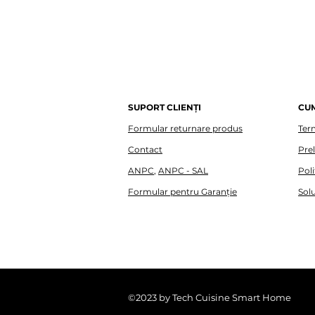
SUPORT CLIENȚI
CU
Formular returnare produs
Term
Contact
Pre
ANPC
,
ANPC - SAL
Poli
Formular pentru Garanție
Solu
©2023 by Tech Cuisine Smart Home