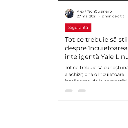
Alex / TechCuisine.ro
27 mai 2021
2 min de citit
Siguranță
Tot ce trebuie să știi
despre încuietoarea
inteligentă Yale Lin
pentru uz personal 
Tot ce trebuie să cunoști în
Airbnb
a achiziționa o încuietoare
inteligenta, de la compatibi
până la instalare, clipuri expl