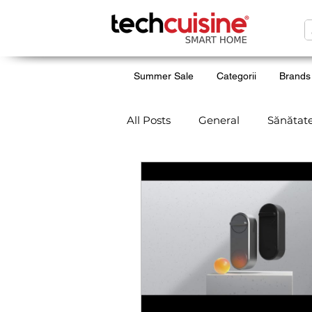
Summer Sale
Categorii
Brands
All Posts
General
Sănătat
Netatmo
Iluminat
Li
Withings
Unboxing
Grădina smart
Matter