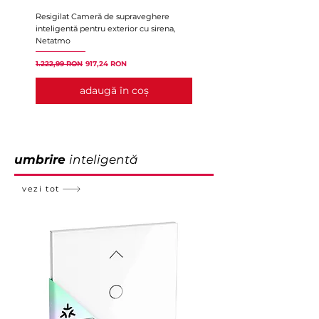
Resigilat Cameră de supraveghere
Rozmarin pentru Click&Grow 
inteligentă pentru exterior cu sirena,
Garden - set de 3 Pods
Netatmo
Preț
65,99 RON
Preț normal
Preț redus
1.222,99 RON
917,24 RON
adaugă în coș
umbrire
inteligentă
vezi tot