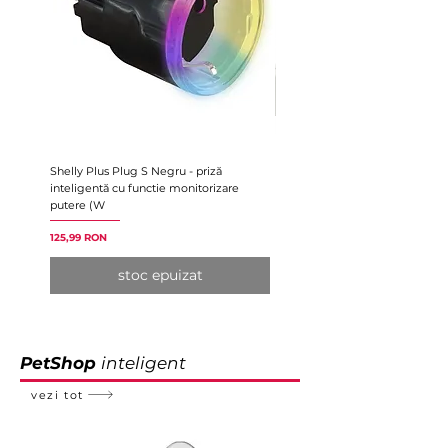
Shelly Plus Plug S Negru - priză
Prelungitor Smart Gosund P1 
inteligentă cu functie monitorizare
Wifi, 15W, 3A
putere (W
Preț
110,80 RON
Preț
125,99 RON
stoc epuizat
PetShop
inteligent
vezi tot