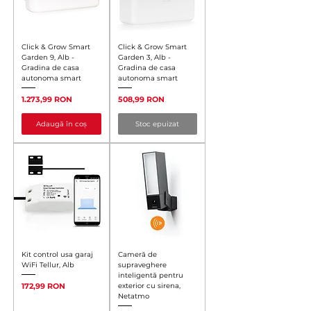
Click & Grow Smart
Click & Grow Smart
Garden 9, Alb -
Garden 3, Alb -
Gradina de casa
Gradina de casa
autonoma smart
autonoma smart
Preț
Preț
1.273,99 RON
508,99 RON
Adaugă în coș
Stoc epuizat
Kit control usa garaj
Cameră de
WiFi Tellur, Alb
supraveghere
inteligentă pentru
Preț
172,99 RON
exterior cu sirena,
Netatmo