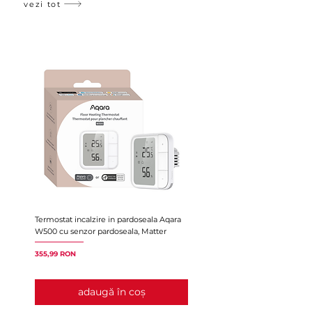
vezi tot
Termostat incalzire in pardoseala Aqara
Controler inteligent pentru A
W500 cu senzor pardoseala, Matter
de căldură Sensibo Air Pro, H
Preț
Preț
355,99 RON
1.026,99 RON
adaugă în coș