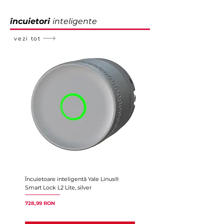
încuietori
inteligente
vezi tot
Încuietoare inteligentă Yale Linus®
Încuietoare inteligentă Yale Li
Smart Lock L2 Lite, silver
Smart Lock L2 Lite, black
Preț
Preț
728,99 RON
728,99 RON