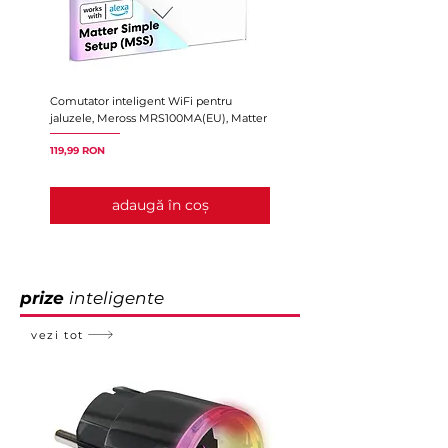
Comutator inteligent WiFi pentru
SwitchBot Hub Mini, Matter
jaluzele, Meross MRS100MA(EU), Matter
Preț
247,02 RON
Preț
119,99 RON
adaugă în coș
prize
inteligente
vezi tot