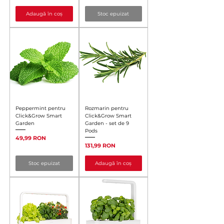
Adaugă în coș
Stoc epuizat
Peppermint pentru
Rozmarin pentru
Click&Grow Smart
Click&Grow Smart
Garden
Garden - set de 9
Pods
Preț
49,99 RON
Preț
131,99 RON
Stoc epuizat
Adaugă în coș