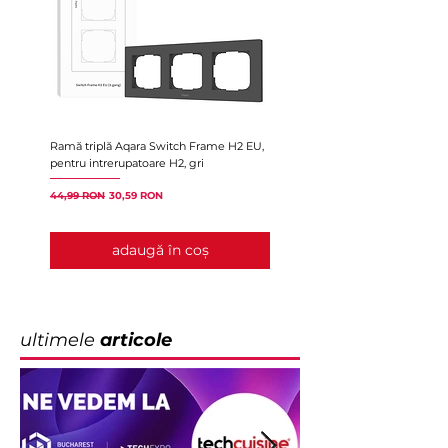
Ramă triplă Aqara Switch Frame H2 EU,
Ramă triplă Aqara Switch Fram
pentru intrerupatoare H2, gri
pentru intrerupatoare H2, albă
Preț normal
Preț redus
Preț
44,99 RON
30,59 RON
44,99 RON
adaugă în coș
ultimele
articole