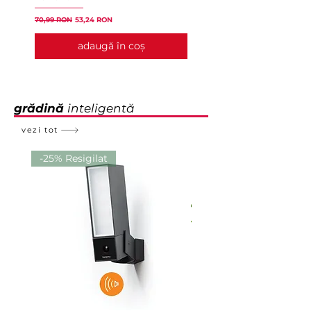
Preț
480,99 RON
Preț normal
Preț redus
70,99 RON
53,24 RON
adaugă în coș
grădină
inteligentă
vezi tot
-25% Resigilat