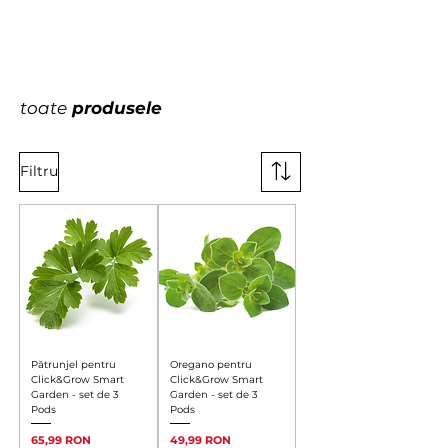
toate
produsele
Filtru
Pătrunjel pentru
Oregano pentru
Click&Grow Smart
Click&Grow Smart
Garden - set de 3
Garden - set de 3
Pods
Pods
Preț
Preț
65,99 RON
49,99 RON