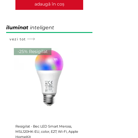
adaugă în coș
iluminat
inteligent
vezi tot
-25% Resigilat
Resigilat - Bec LED Smart Meross,
Nanoleaf Smart Multicolour Ro
MSL120HK-EU, color, E27, Wi-Fi, Apple
5M
HomeKit