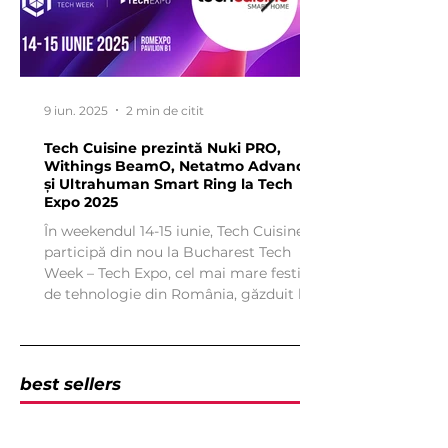
9 iun. 2025
2 min de citit
Tech Cuisine prezintă Nuki PRO,
Withings BeamO, Netatmo Advance
și Ultrahuman Smart Ring la Tech
Expo 2025
În weekendul 14-15 iunie, Tech Cuisine
participă din nou la Bucharest Tech
Week – Tech Expo, cel mai mare festival
de tehnologie din România, găzduit la
Romexpo, Pavilionul B1. Este deja al
cincilea an consecutiv în care Tech
Cuisine este prezentă la acest
eveniment de referință pentru
best sellers
pasionații de inovație și tehnologie.