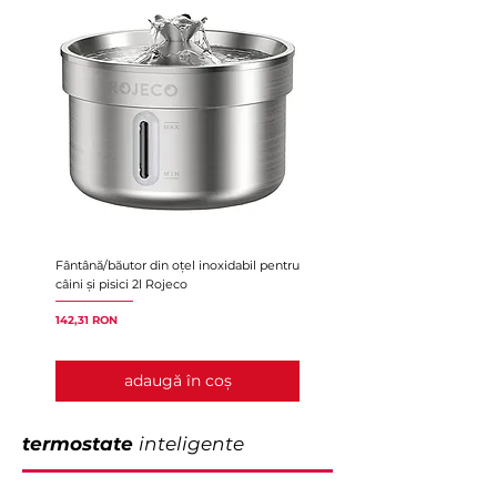
Fântână/băutor din oțel inoxidabil pentru
Pulsetto FIT, stimulator non-inv
câini și pisici 2l Rojeco
nervului vag
Preț
Preț
142,31 RON
1.479,99 RON
adaugă în coș
termostate
inteligente