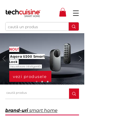
NOU!
Aqara U200 Smart
Lock
încuietoare inteligentă
vezi produsele
brand-uri
smart home