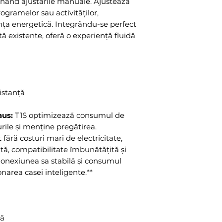
iminând ajustările manuale. Ajustează
ogramelor sau activităților,
ența energetică. Integrându-se perfect
tă existente, oferă o experiență fluidă
distanță
aus:
T1S optimizează consumul de
rile și menține pregătirea.
 fără costuri mari de electricitate,
tă, compatibilitate îmbunătățită și
 Conexiunea sa stabilă și consumul
onarea casei inteligente.**
tă