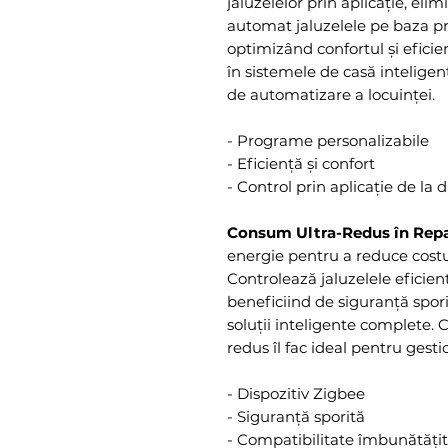
jaluzelelor prin aplicație, el
automat jaluzelele pe baza pr
optimizând confortul și efici
în sistemele de casă inteligen
de automatizare a locuinței.
- Programe personalizabile
- Eficiență și confort
- Control prin aplicație de la 
Consum Ultra-Redus în Rep
energie pentru a reduce costu
Controlează jaluzelele eficient
beneficiind de siguranță spori
soluții inteligente complete.
redus îl fac ideal pentru gesti
- Dispozitiv Zigbee
- Siguranță sporită
- Compatibilitate îmbunătăți