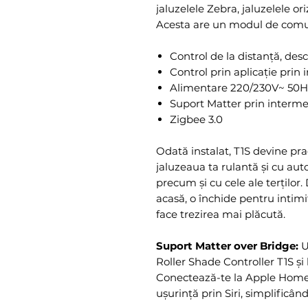
jaluzelele Zebra, jaluzelele ori
Acesta are un modul de comun
Control de la distanță, de
Control prin aplicație prin
Alimentare 220/230V~ 50H
Suport Matter prin interme
Zigbee 3.0
Odată instalat, T1S devine prac
jaluzeaua ta rulantă și cu au
precum și cu cele ale terților
acasă, o închide pentru intimi
face trezirea mai plăcută.
Suport Matter over Bridge:
U
Roller Shade Controller T1S și
Conectează-te la Apple Home 
ușurință prin Siri, simplificân