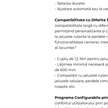
- Setarea duratei
- Ajustare automată sau la ce
Compatibilitate cu Diferite T
compatibilitate largă cu diferi
permițând personalizarea și co
la jaluzele rulante la perdele
funcționalitatea camerei, int
al locuinței.*
- Cuplu de 1,2 Nm pentru jalu
- Lățimea minimă necesară pe
de 600 mm
- Compatibil cu jaluzele rulant
jaluzele celulare, perdele roma
noapte, etc.
Programe Configurabile pri
confortul utilizatorului prin po