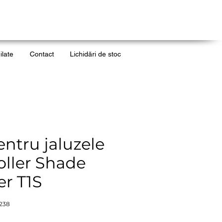
ilate
Contact
Lichidări de stoc
ntru jaluzele
oller Shade
er T1S
238