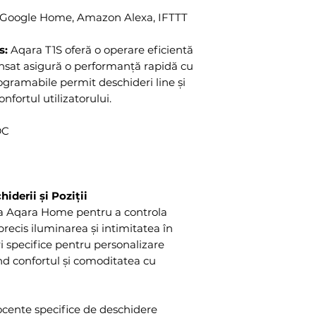
 Google Home, Amazon Alexa, IFTTT
s:
Aqara T1S oferă o operare eficientă
vansat asigură o performanță rapidă cu
ogramabile permit deschideri line și
nfortul utilizatorului.
DC
iderii și Poziții
ia Aqara Home pentru a controla
 precis iluminarea și intimitatea în
i specifice pentru personalizare
nd confortul și comoditatea cu
rocente specifice de deschidere