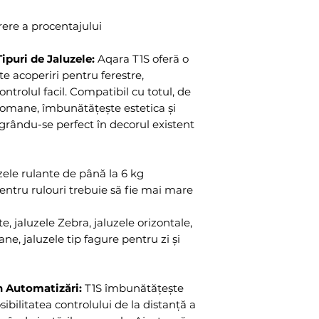
rere a procentajului
ipuri de Jaluzele:
Aqara T1S oferă o
te acoperiri pentru ferestre,
ntrolul facil. Compatibil cu totul, de
 romane, îmbunătățește estetica și
egrându-se perfect în decorul existent
zele rulante de până la 6 kg
ntru rulouri trebuie să fie mai mare
e, jaluzele Zebra, jaluzele orizontale,
ne, jaluzele tip fagure pentru zi și
n Automatizări:
T1S îmbunătățește
sibilitatea controlului de la distanță a