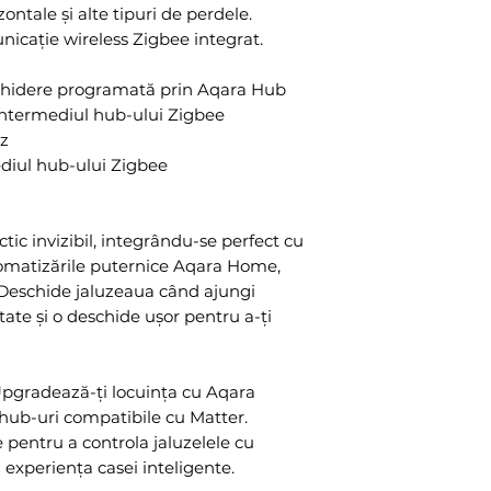
Rated voltage
zontale și alte tipuri de perdele.
Rated current
icație wireless Zigbee integrat.
Rated power
Cable Length 
schidere programată prin Aqara Hub
Operating te
 intermediul hub-ului Zigbee
Operating hu
z
condensing
diul hub-ului Zigbee
Rated torque 
Rated rotor s
Wireless conn
tic invizibil, integrându-se perfect cu
Working syst
tomatizările puternice Aqara Home,
Zigbee Opera
. Deschide jaluzeaua când ajungi
tate și o deschide ușor pentru a-ți
MHz
Maximum Loa
Insulation Gra
pgradează-ți locuința cu Aqara
 hub-uri compatibile cu Matter.
pentru a controla jaluzelele cu
d experiența casei inteligente.