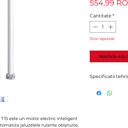
554,99 R
Cantitate
*
Stoc epuizat
Notifică-mă c
Specificatii tehn
Product Name 
T1S
Product mod
Motor outer 
Motor lengt
T1S este un motor electric inteligent
Cable length 
tomatiza jaluzelele rulante obișnuite,