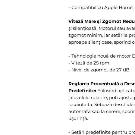
- Compatibil cu Apple Home,
Viteză Mare și Zgomot Redu
și silențioasă. Motorul său a
zgomot minim, iar setările pr
aproape silențioase, sporind co
- Tehnologie nouă de motor 
- Viteză de 25 rpm
- Nivel de zgomot de 27 dB
Reglarea Procentuală a Desch
Predefinite:
Folosind aplicaț
jaluzelele rulante, poți ajusta
locuința ta. Setează deschider
automată sau la cerere, spori
ușurință.
- Setări predefinite pentru p