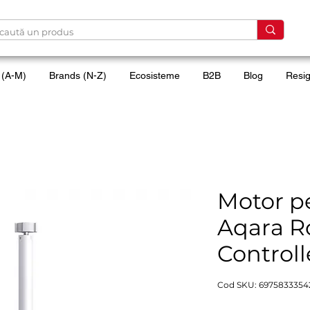
 (A-M)
Brands (N-Z)
Ecosisteme
B2B
Blog
Resig
Motor pe
Aqara R
Controll
Cod SKU: 6975833354