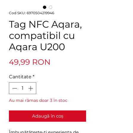
Cod SKU: 6970504219946
Tag NFC Aqara,
compatibil cu
Aqara U200
Preț
49,99 RON
Cantitate
*
Au mai rămas doar 3 în stoc
Adaugă în coș
Îmbunătățește-ți experiența de