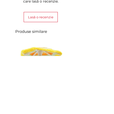
care lasă o recenzie.
Lasă o recenzie
Produse similare
Costum tricotat pentru rața Loona
Costum tricotat pentru Loona
Premium
Pineapple