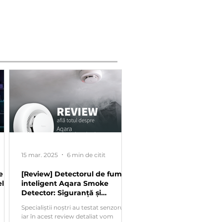
15 mar. 2025
6 min de citit
e
[Review] Detectorul de fum
lor
inteligent Aqara Smoke
Detector: Siguranță și
integrare smart home
Specialiștii noștri au testat senzorul
iar în acest review detaliat vom