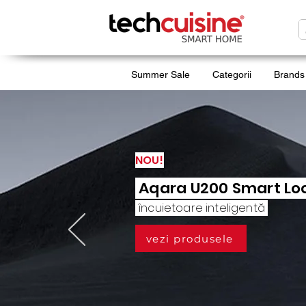
Summer Sale
Categorii
Brands
NOU!
Aqara U200 Smart Lo
încuietoare inteligentă
vezi produsele