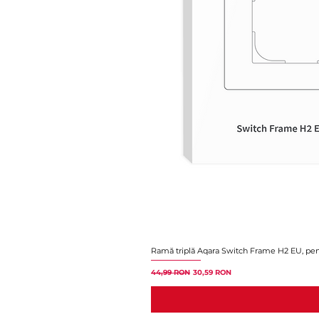
Ramă triplă Aqara Switch Frame H2 EU, pent
Preț normal
Preț redus
44,99 RON
30,59 RON