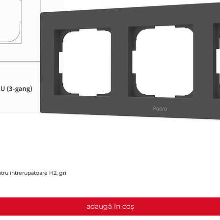
ru intrerupatoare H2, gri
Afișare rapidă
adaugă în coș