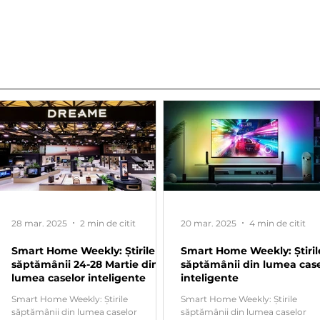
28 mar. 2025
2 min de citit
20 mar. 2025
4 min de citit
Smart Home Weekly: Știrile
Smart Home Weekly: Știril
săptămânii 24-28 Martie din
săptămânii din lumea case
lumea caselor inteligente
inteligente
e
Smart Home Weekly: Știrile
Smart Home Weekly: Știrile
săptămânii din lumea caselor
săptămânii din lumea caselor