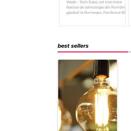
Week – Tech Expo, cel mai mare
festival de tehnologie din România,
găzduit la Romexpo, Pavilionul B1.
Este deja al cincilea an consecutiv în
care Tech Cuisine este prezentă la
acest eveniment de referință pentru
pasionații de inovație și tehnologie.
best sellers