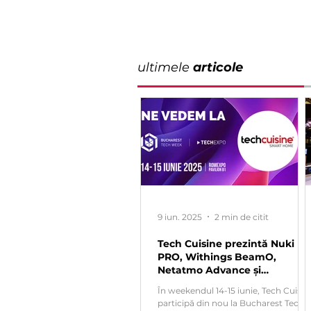
ultimele
articole
9 iun. 2025
2 min de citit
Tech Cuisine prezintă Nuki
PRO, Withings BeamO,
Netatmo Advance și
Ultrahuman Smart Ring la
În weekendul 14-15 iunie, Tech Cuisin
Tech Expo 2025
participă din nou la Bucharest Tech