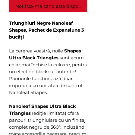
Notifică-mă când este disponibil
Triunghiuri Negre Nanoleaf
Shapes, Pachet de Expansiune 3
bucăți
La cererea voastră, noile
Shapes
Ultra Black Triangles
sunt acum
chiar mai închise la culoare, pentru
un efect de blackout autentic!
Panourile funcționează doar
împreună cu unitatea de control
Nanoleaf Shapes.
Nanoleaf Shapes Ultra Black
Triangles
(ediție limitată) oferă
panouri triunghiulare cu un finisaj
complet negru de 360°, incluzând
toate accesoriile necesare, precum