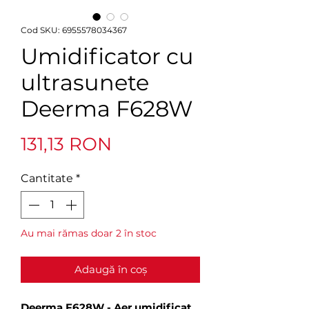
Cod SKU: 6955578034367
Umidificator cu
ultrasunete
Deerma F628W
Preț
131,13 RON
Cantitate
*
Au mai rămas doar 2 în stoc
Adaugă în coș
Deerma F628W - Aer umidificat