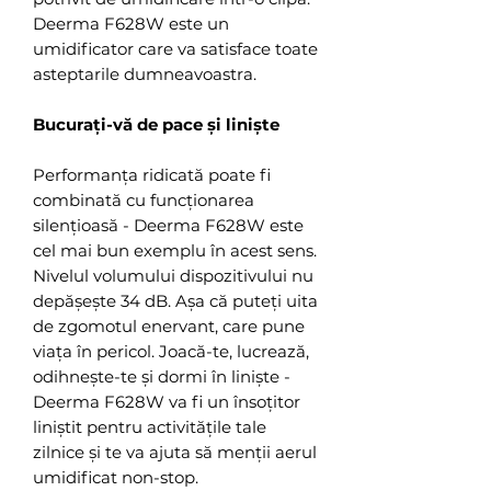
Deerma F628W este un
umidificator care va satisface toate
asteptarile dumneavoastra.
Bucurați-vă de pace și liniște
Performanța ridicată poate fi
combinată cu funcționarea
silențioasă - Deerma F628W este
cel mai bun exemplu în acest sens.
Nivelul volumului dispozitivului nu
depășește 34 dB. Așa că puteți uita
de zgomotul enervant, care pune
viața în pericol. Joacă-te, lucrează,
odihnește-te și dormi în liniște -
Deerma F628W va fi un însoțitor
liniștit pentru activitățile tale
zilnice și te va ajuta să menții aerul
umidificat non-stop.