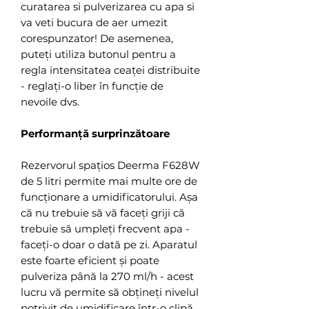
curatarea si pulverizarea cu apa si
va veti bucura de aer umezit
corespunzator! De asemenea,
puteți utiliza butonul pentru a
regla intensitatea ceaței distribuite
- reglați-o liber în funcție de
nevoile dvs.
Performanță surprinzătoare
Rezervorul spațios Deerma F628W
de 5 litri permite mai multe ore de
funcționare a umidificatorului. Așa
că nu trebuie să vă faceți griji că
trebuie să umpleți frecvent apa -
faceți-o doar o dată pe zi. Aparatul
este foarte eficient și poate
pulveriza până la 270 ml/h - acest
lucru vă permite să obțineți nivelul
potrivit de umidificare într-o clipă.