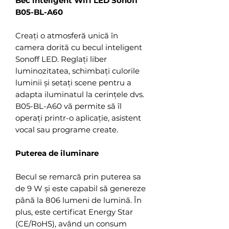
Bec inteligent Wifi LED Sonoff
B05-BL-A60
Creați o atmosferă unică în
camera dorită cu becul inteligent
Sonoff LED. Reglați liber
luminozitatea, schimbați culorile
luminii și setați scene pentru a
adapta iluminatul la cerințele dvs.
B05-BL-A60 vă permite să îl
operați printr-o aplicație, asistent
vocal sau programe create.
Puterea de iluminare
Becul se remarcă prin puterea sa
de 9 W și este capabil să genereze
până la 806 lumeni de lumină. În
plus, este certificat Energy Star
(CE/RoHS), având un consum