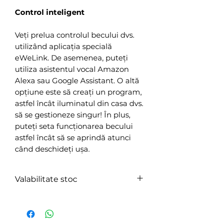
Control inteligent
Veți prelua controlul becului dvs.
utilizând aplicația specială
eWeLink. De asemenea, puteți
utiliza asistentul vocal Amazon
Alexa sau Google Assistant. O altă
opțiune este să creați un program,
astfel încât iluminatul din casa dvs.
să se gestioneze singur! În plus,
puteți seta funcționarea becului
astfel încât să se aprindă atunci
când deschideți ușa.
Valabilitate stoc
În stoc furnizor.
Expediere în 2-4 zile.