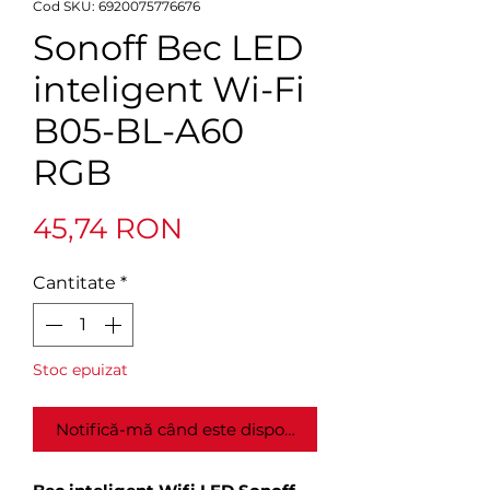
Cod SKU: 6920075776676
Sonoff Bec LED
inteligent Wi-Fi
B05-BL-A60
RGB
Preț
45,74 RON
Cantitate
*
Stoc epuizat
Notifică-mă când este disponibil