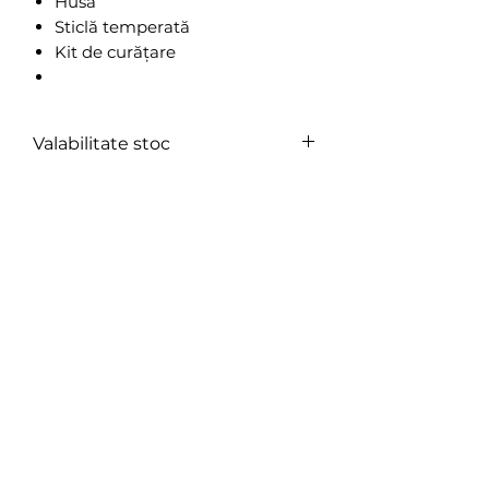
Husa
Sticlă temperată
Kit de curățare
Valabilitate stoc
În stoc furnizor.
Expediere în 2-4 zile.
Nu există recenzii încă
Împărtășește-ți gândurile. Fii primul
care lasă o recenzie.
Lasă o recenzie
Produse similare