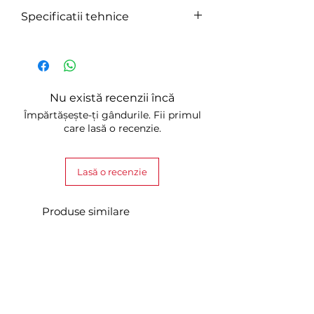
Specificatii tehnice
Brand : CatLink
Name : CATLINK Litter-
catching Stair for Smart Litter
Box
Nu există recenzii încă
Model : CL-LBPS-01
Împărtășește-ți gândurile. Fii primul
Material : Polypropylene
care lasă o recenzie.
Dimensions : 570x350x230mm
Weight : 3kg
Lasă o recenzie
Compatibility : Smart CatLink
litter box
Produse similare