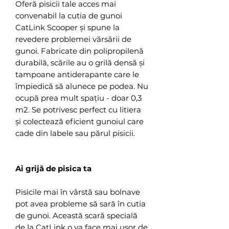
Oferă pisicii tale acces mai
convenabil la cutia de gunoi
CatLink Scooper și spune la
revedere problemei vărsării de
gunoi. Fabricate din polipropilenă
durabilă, scările au o grilă densă și
tampoane antiderapante care le
împiedică să alunece pe podea. Nu
ocupă prea mult spațiu - doar 0,3
m2. Se potrivesc perfect cu litiera
și colectează eficient gunoiul care
cade din labele sau părul pisicii.
Ai grijă de pisica ta
Pisicile mai în vârstă sau bolnave
pot avea probleme să sară în cutia
de gunoi. Această scară specială
de la CatLink o va face mai ușor de