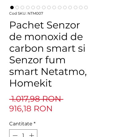
Cod SKU: NTM007
Pachet Senzor
de monoxid de
carbon smart si
Senzor fum
smart Netatmo,
Homekit
Preț
 1.017,98 RON 
Preț
normal
916,18 RON
redus
Cantitate
*