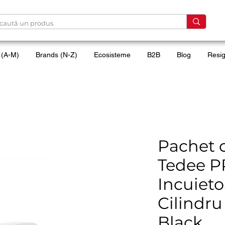
 (A-M)
Brands (N-Z)
Ecosisteme
B2B
Blog
Resig
Pachet 
Tedee P
Incuieto
Cilindru 
Black