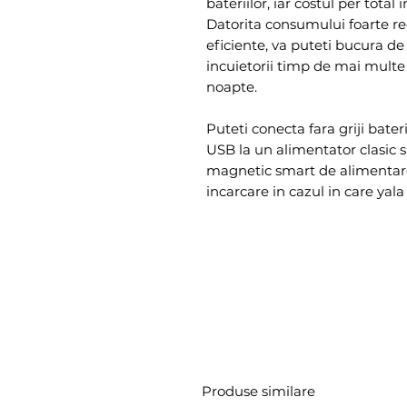
bateriilor, iar costul per total
Datorita consumului foarte red
eficiente, va puteti bucura d
incuietorii timp de mai multe l
noapte.
Puteti conecta fara griji bater
USB la un alimentator clasic s
magnetic smart de alimentare
incarcare in cazul in care yala
Produse similare