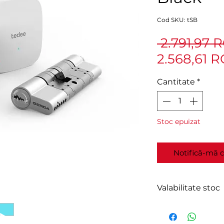
Cod SKU: tSB
 2.791,97 
2.568,61 
Cantitate
*
Stoc epuizat
Notifică-mă c
Valabilitate stoc
În stoc.
Livrare în 24-48h