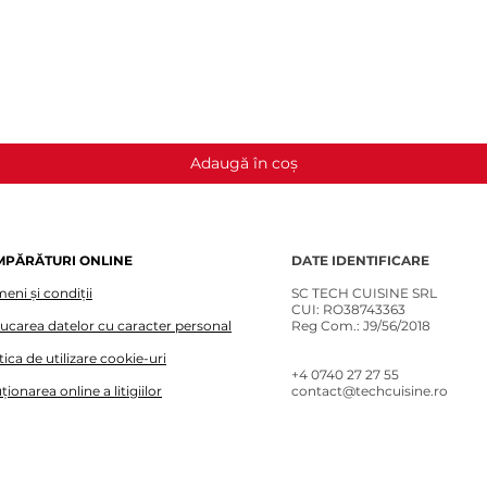
Afișare rapidă
Adaugă în coș
MPĂRĂTURI ONLINE
DATE IDENTIFICARE
eni și condiții
SC TECH CUISINE SRL
CUI: RO38743363
lucarea datelor cu caracter personal
Reg Com.: J9/56/2018
tica de utilizare cookie-uri
+4 0740 27 27 55​
ționarea online a litigiilor
contact@techcuisine.ro