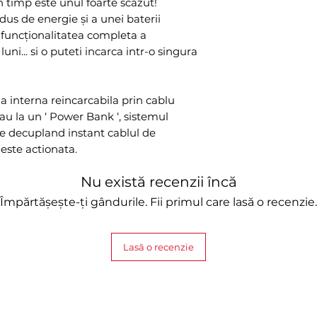
 in timp este unul foarte scazut!
us de energie și a unei baterii
e funcționalitatea completa a
uni... si o puteti incarca intr-o singura
ia interna reincarcabila prin cablu
au la un ‘ Power Bank ‘, sistemul
 decupland instant cablul de
 este actionata.
Nu există recenzii încă
Împărtășește-ți gândurile. Fii primul care lasă o recenzie.
Lasă o recenzie