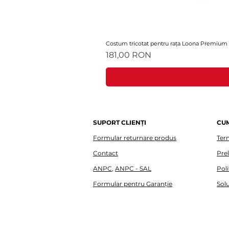
Costum tricotat pentru rața Loona Premium
Preț
181,00 RON
SUPORT CLIENȚI
CU
Formular returnare produs
Term
Contact
Pre
ANPC
,
ANPC - SAL
Poli
Formular pentru Garanție
Solu