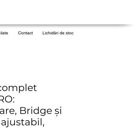
ilate
Contact
Lichidări de stoc
complet
RO:
are, Bridge și
ajustabil,