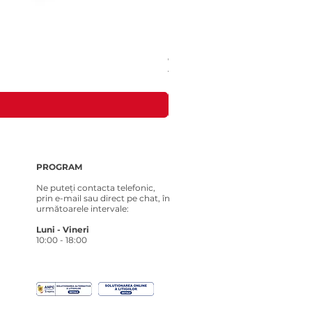
Costum tricotat pentru Loona Premi
Preț
181,00 RON
PROGRAM
Ne puteți contacta telefonic,
prin e-mail sau direct pe chat, în
următoarele intervale:
Luni - Vineri
10:00 - 18:00