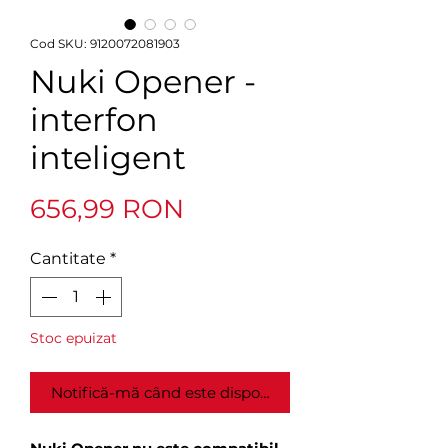
Cod SKU: 9120072081903
Nuki Opener -
interfon
inteligent
Preț
656,99 RON
Cantitate
*
Stoc epuizat
Notifică-mă când este disponibil