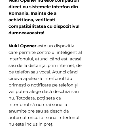
Nuki Opener nu este compatibil
direct cu sistemele interfon din
Romania. Inainte de a
achizitiona, verificati
compatibilitatea cu dispozitivul
dumneavoastra!
Nuki Opener
este un dispozitiv
care
permite controlul inteligent al
interfonului, atunci când ești acasă
sau de la distanță, prin internet, de
pe telefon sau vocal. Atunci când
cineva apelează interfonul tău
primești o notificare pe telefon și
vei putea alege dacă deschizi sau
nu. Totodată, poți seta ca
interfonul să nu mai sune la
anumite ore sau să deschidă
automat oricui ar suna. Interfonul
nu este inclus in preț.