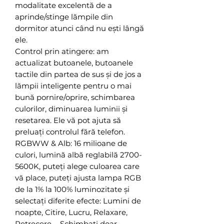
modalitate excelentă de a
aprinde/stinge lămpile din
dormitor atunci când nu ești lângă
ele.
Control prin atingere: am
actualizat butoanele, butoanele
tactile din partea de sus și de jos a
lămpii inteligente pentru o mai
bună pornire/oprire, schimbarea
culorilor, diminuarea luminii și
resetarea. Ele vă pot ajuta să
preluați controlul fără telefon.
RGBWW & Alb: 16 milioane de
culori, lumină albă reglabilă 2700-
5600K, puteți alege culoarea care
vă place, puteți ajusta lampa RGB
de la 1% la 100% luminozitate și
selectați diferite efecte: Lumini de
noapte, Citire, Lucru, Relaxare,
Petrecere. .. Schimbați doar