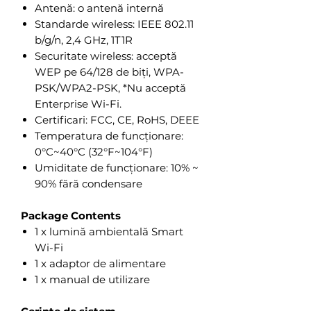
Antenă: o antenă internă
Standarde wireless: IEEE 802.11
b/g/n, 2,4 GHz, 1T1R
Securitate wireless: acceptă
WEP pe 64/128 de biți, WPA-
PSK/WPA2-PSK, *Nu acceptă
Enterprise Wi-Fi.
Certificari: FCC, CE, RoHS, DEEE
Temperatura de funcționare:
0°C~40°C (32°F~104°F)
Umiditate de funcționare: 10% ~
90% fără condensare
Package Contents
1 x lumină ambientală Smart
Wi-Fi
1 x adaptor de alimentare
1 x manual de utilizare