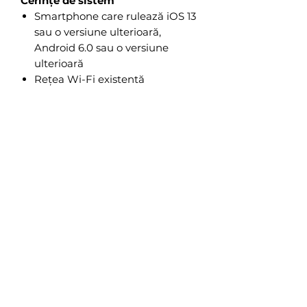
Cerințe de sistem
Smartphone care rulează iOS 13
sau o versiune ulterioară,
Android 6.0 sau o versiune
ulterioară
Rețea Wi-Fi existentă
Nu există recenzii încă
Împărtășește-ți gândurile. Fii primul
care lasă o recenzie.
Lasă o recenzie
Produse similare