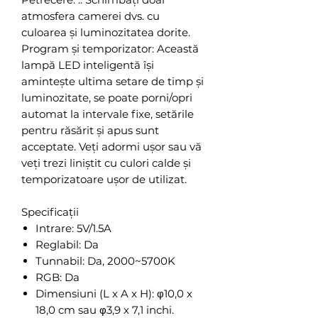
atmosfera camerei dvs. cu
culoarea și luminozitatea dorite.
Program și temporizator: Această
lampă LED inteligentă își
amintește ultima setare de timp și
luminozitate, se poate porni/opri
automat la intervale fixe, setările
pentru răsărit și apus sunt
acceptate. Veți adormi ușor sau vă
veți trezi liniștit cu culori calde și
temporizatoare ușor de utilizat.
Specificații
Intrare: 5V/1.5A
Reglabil: Da
Tunnabil: Da, 2000~5700K
RGB: Da
Dimensiuni (L x A x H): φ10,0 x
18,0 cm sau φ3,9 x 7,1 inchi.