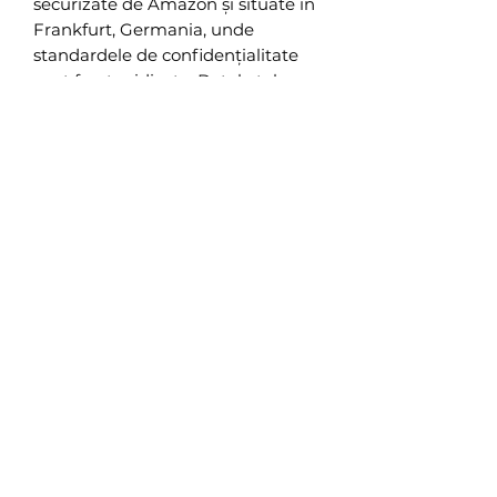
securizate de Amazon și situate în
Frankfurt, Germania, unde
standardele de confidențialitate
sunt foarte ridicate. Datele tale
sunt întotdeauna stocate, utilizate
și șterse conform reglementărilor
europene privind
confidențialitatea, iar doar tu ai
acces la ele.
Nu există recenzii încă
Împărtășește-ți gândurile. Fii primul
care lasă o recenzie.
Lasă o recenzie