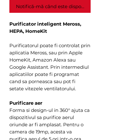
Notifică-mă când este disponibil
Purificator inteligent Meross,
HEPA, HomeKit
Purificatorul poate fi controlat prin
aplicatia Meross, sau prin Apple
HomeKit, Amazon Alexa sau
Google Assistant. Prin intermediul
aplicatiilor poate fi programat
cand sa porneasca sau pot fi
setate vitezele ventilatorului.
Purificare aer
Forma si design-ul in 360° ajuta ca
dispozitivul sa purifice aerul
oriunde ar fi amplasat. Pentru o
camera de 19mp, acesta va
purifica aerul de 5 ori intr-o ora.