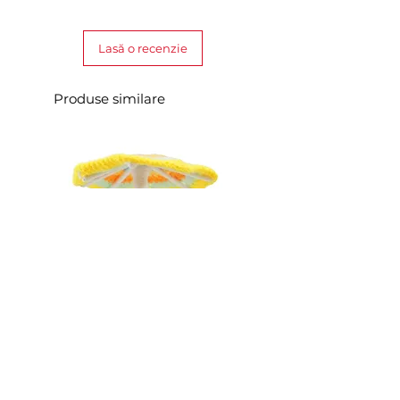
Lasă o recenzie
Produse similare
Costum tricotat pentru rața Loona
Costum tricotat pentru Loona
Premium
Pineapple