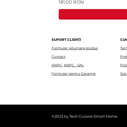
Preț
181,00 RON
SUPORT CLIENȚI
CU
Formular returnare produs
Term
Contact
Pre
ANPC
,
ANPC - SAL
Poli
Formular pentru Garanție
Solu
©2023 by Tech Cuisine Smart Home