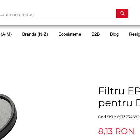
 (A-M)
Brands (N-Z)
Ecosisteme
B2B
Blog
Resig
Filtru E
pentru 
Cod SKU: 6973734682
P
8,13 RON