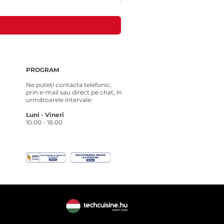
Preț
181,00 RON
PROGRAM
Ne puteți contacta telefonic,
prin e-mail sau direct pe chat, în
următoarele intervale:
Luni - Vineri
10:00 - 18:00