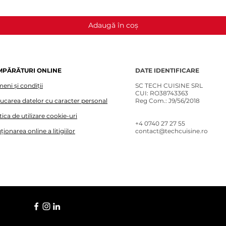
Adaugă în coș
MPĂRĂTURI ONLINE
DATE IDENTIFICARE
eni și condiții
SC TECH CUISINE SRL
CUI: RO38743363
lucarea datelor cu caracter personal
Reg Com.: J9/56/2018
tica de utilizare cookie-uri
+4 0740 27 27 55​
ționarea online a litigiilor
contact@techcuisine.ro