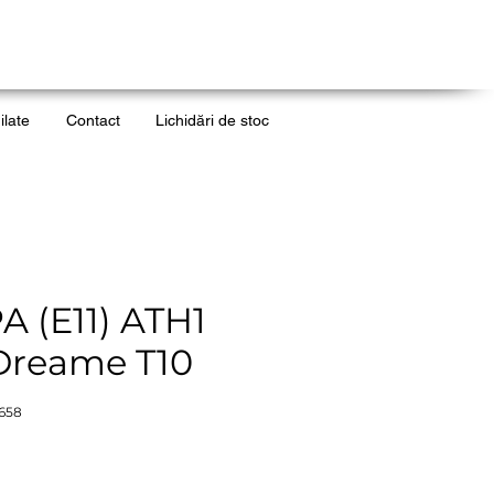
ilate
Contact
Lichidări de stoc
PA (E11) ATH1
Dreame T10
658
reț