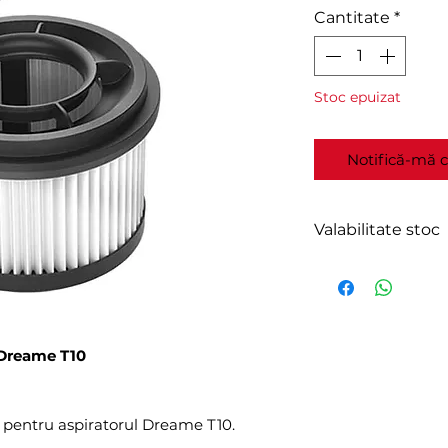
Cantitate
*
Stoc epuizat
Notifică-mă c
Valabilitate stoc
În stoc furnizor.
Expediere în 2-4 
 Dreame T10
t pentru aspiratorul Dreame T10.