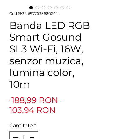
Cod SKU: 6977038680242
Banda LED RGB
Smart Gosund
SL3 Wi-Fi, 16W,
senzor muzica,
lumina color,
10m
Preț
 188,99 RON 
Preț
normal
103,94 RON
redus
Cantitate
*