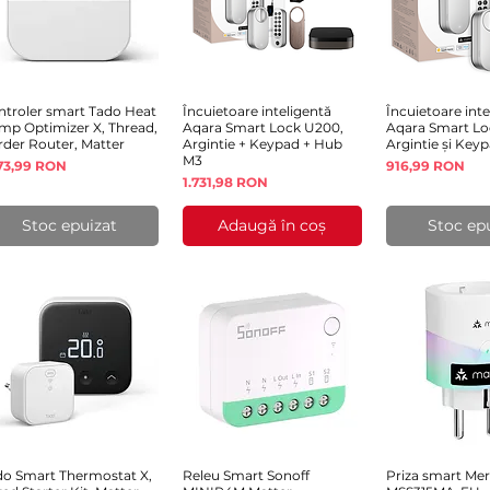
ntroler smart Tado Heat
Afișare rapidă
Încuietoare inteligentă
Afișare rapidă
Încuietoare inte
Afișare 
mp Optimizer X, Thread,
Aqara Smart Lock U200,
Aqara Smart Lo
rder Router, Matter
Argintie + Keypad + Hub
Argintie și Key
M3
eț
Preț
273,99 RON
916,99 RON
Preț
1.731,98 RON
Stoc epuizat
Adaugă în coș
Stoc ep
do Smart Thermostat X,
Afișare rapidă
Releu Smart Sonoff
Afișare rapidă
Priza smart Me
Afișare 