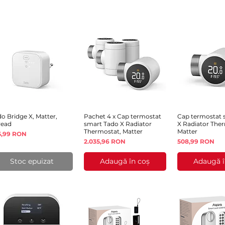
o Bridge X, Matter,
Afișare rapidă
Pachet 4 x Cap termostat
Afișare rapidă
Cap termostat 
Afișare 
read
smart Tado X Radiator
X Radiator The
Thermostat, Matter
Matter
eț
5,99 RON
Preț
Preț
2.035,96 RON
508,99 RON
Stoc epuizat
Adaugă în coș
Adaugă î