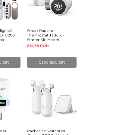
ligentă
rapidă
Smart Radiator
Afișare rapidă
ck U200,
Thermostat Tado X -
pad
Starter Kit, Matter
Preț
814,99 RON
uizat
Stoc epuizat
ross
rapidă
Pachet 2 x SwitchBot
Afișare rapidă