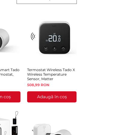
smart Tado
rapidă
Termostat Wireless Tado X
Afișare rapidă
rmostat,
Wireless Temperature
Sensor, Matter
Preț
508,99 RON
n coș
Adaugă în coș