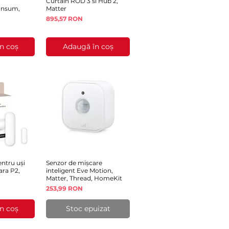
Curtain ROD 3 si Hub 2,
onsum,
Matter
Preț
895,57 RON
n coș
Adaugă în coș
ntru uși
rapidă
Senzor de mișcare
Afișare rapidă
ara P2,
inteligent Eve Motion,
Matter, Thread, HomeKit
Preț
253,99 RON
n coș
Stoc epuizat