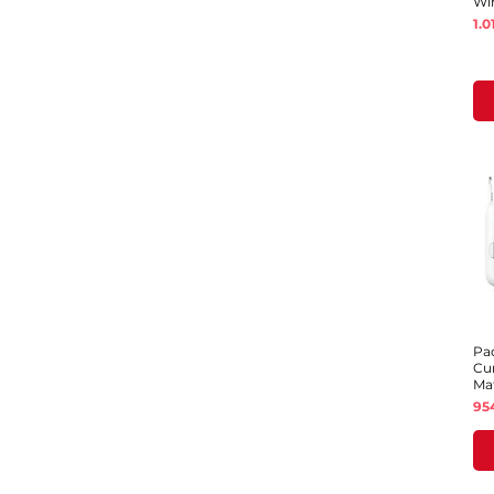
Wir
Pr
1.
Pa
Cur
Ma
Pr
95