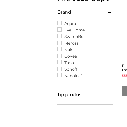
Brand
Aqara
Eve Home
SwitchBot
Meross
Nuki
Govee
Tado
Tad
Sonoff
Th
Pr
Nanoleaf
35
Tip produs
Senzori
Prize
Relee
Hub-uri