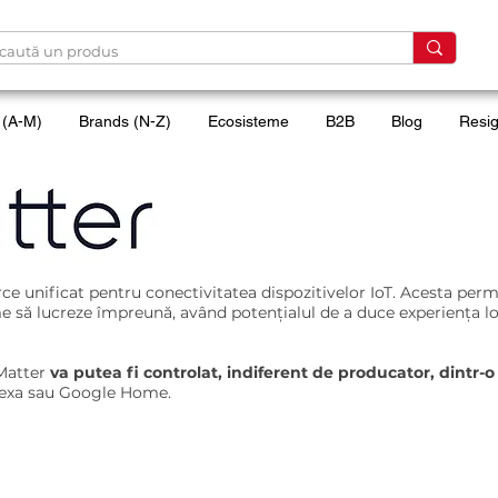
 (A-M)
Brands (N-Z)
Ecosisteme
B2B
Blog
Resig
 compatibile Matter
e unificat pentru conectivitatea dispozitivelor IoT. Acesta permi
me să lucreze împreună, având potențialul de a duce experiența lo
 Matter
va putea fi controlat, indiferent de producator, dintr-o
exa sau Google Home.