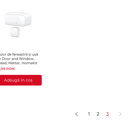
zor de fereastră și ușă
Afișare rapidă
e Door and Window,
read, Matter, HomeKit
eț
3,99 RON
Adaugă în coș
1
2
3