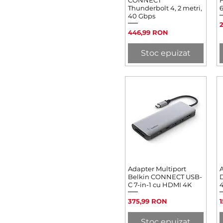
Thunderbolt 4, 2 metri,
40 Gbps
P
Preț
446,99 RON
Stoc epuizat
Adapter Multiport
Afișare rapidă
A
Belkin CONNECT USB-
D
C 7-in-1 cu HDMI 4K
4
Preț
P
375,99 RON
Stoc epuizat