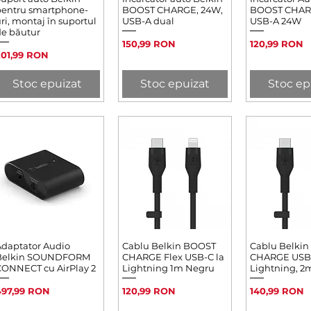
pentru smartphone-
BOOST CHARGE, 24W,
BOOST CHAR
ri, montaj în suportul
USB-A dual
USB-A 24W
e băutur
Preț
Preț
150,99 RON
120,99 RON
reț
201,99 RON
Stoc epuizat
Stoc epuizat
Stoc ep
daptator Audio
Afișare rapidă
Cablu Belkin BOOST
Afișare rapidă
Cablu Belki
Afișare 
Belkin SOUNDFORM
CHARGE Flex USB-C la
CHARGE USB-
ONNECT cu AirPlay 2
Lightning 1m Negru
Lightning, 2
reț
Preț
Preț
497,99 RON
120,99 RON
140,99 RON