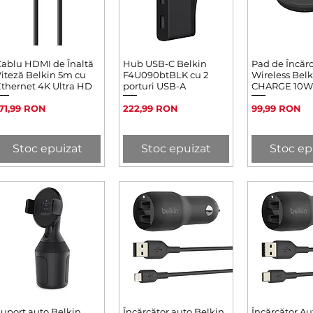
ablu HDMI de Înaltă
Afișare rapidă
Hub USB-C Belkin
Afișare rapidă
Pad de Încăr
Afișare 
iteză Belkin 5m cu
F4U090btBLK cu 2
Wireless Bel
thernet 4K Ultra HD
porturi USB-A
CHARGE 10W
reț
Preț
Preț
71,99 RON
222,99 RON
99,99 RON
Stoc epuizat
Stoc epuizat
Stoc ep
uport auto Belkin
Afișare rapidă
Încărcător auto Belkin
Afișare rapidă
Încărcător Au
Afișare 