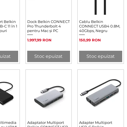
rt Belkin
rapidă
Dock Belkin CONNECT
Afișare rapidă
Cablu Belkin
Afișare rapidă
C 11 în 1
Pro Thunderbolt 4
CONNECT USB4 0.8M,
puri
pentru Mac și PC
40Gbps, Negru
Preț
Preț
1.997,99 RON
150,99 RON
uizat
Stoc epuizat
Stoc epuizat
ltimedia
rapidă
Adaptator Multiport
Afișare rapidă
Adapter Multiport
Afișare rapidă
 cu HDMI,
Belkin CONNECT USB-
USB-C Belkin