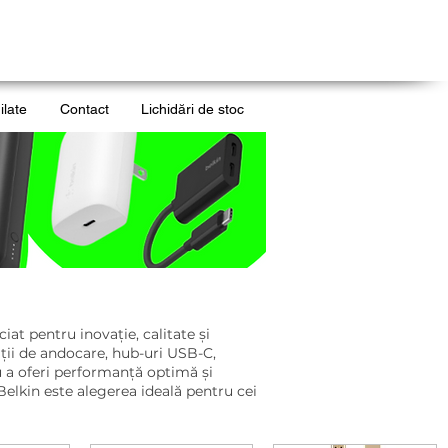
ilate
Contact
Lichidări de stoc
at pentru inovație, calitate și
tații de andocare, hub-uri USB-C,
u a oferi performanță optimă și
Belkin este alegerea ideală pentru cei