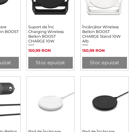
care
rapidă
Suport de Înc
Afișare rapidă
Încărcător Wireless
Afișare rapidă
kin BOOST
Charging Wireless
Belkin BOOST
Belkin BOOST
CHARGE Stand 10W
CHARGE 10W
Alb
Preț
Preț
150,99 RON
150,99 RON
uizat
Stoc epuizat
Stoc epuizat
to Belkin
rapidă
Pad de Încărcare
Afișare rapidă
Pad de Încărcare
Afișare rapidă