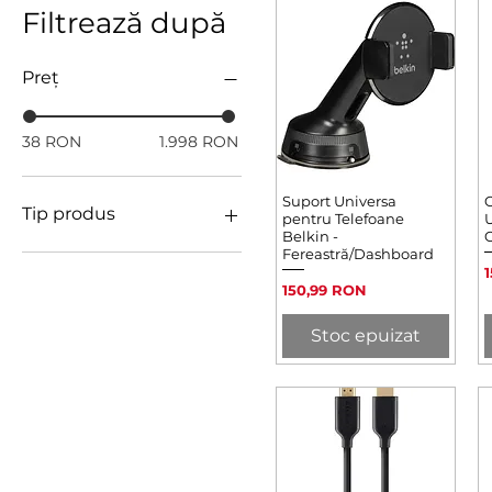
Filtrează după
Preț
38 RON
1.998 RON
Suport Universa
Afișare rapidă
Tip produs
pentru Telefoane
U
Belkin -
C
Fereastră/Dashboard
Mac Accessories
P
Power & Cable
Preț
150,99 RON
iPad Accessories
Accessories
Stoc epuizat
Adapters
Earphones
Protection
Displays & Stands
Cases & Protection
Cables