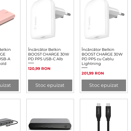
Belkin
rapidă
Încărcător Belkin
Afișare rapidă
Încărcător Belkin
Afișare rapidă
RGE
BOOST CHARGE 30W
BOOST CHARGE 30W
USB-A
PD PPS USB-C Alb
PD PPS cu Cablu
old
Lightning
Preț
120,99 RON
Preț
201,99 RON
uizat
Stoc epuizat
Stoc epuizat