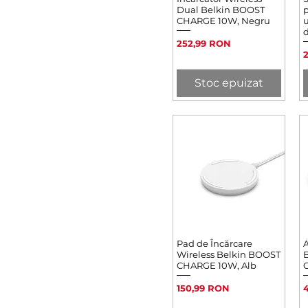
Dual Belkin BOOST
CHARGE 10W, Negru
u
d
Preț
252,99 RON
P
Stoc epuizat
Pad de Încărcare
Afișare rapidă
A
Wireless Belkin BOOST
CHARGE 10W, Alb
C
Preț
P
150,99 RON