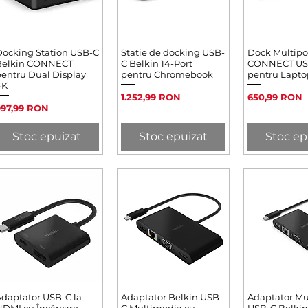
ocking Station USB-C
Afișare rapidă
Statie de docking USB-
Afișare rapidă
Dock Multipo
Afișare 
Belkin CONNECT
C Belkin 14-Port
CONNECT USB-
entru Dual Display
pentru Chromebook
pentru Lapto
4K
Preț
Preț
1.252,99 RON
650,99 RON
reț
997,99 RON
Stoc epuizat
Stoc epuizat
Stoc ep
daptator USB-C la
Afișare rapidă
Adaptator Belkin USB-
Afișare rapidă
Adaptator Mu
Afișare 
DMI cu Încărcare
C Multimedia cu
USB-C Belkin