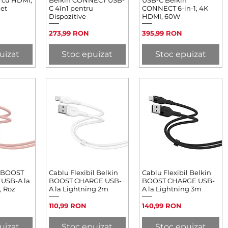
net
C 4în1 pentru
CONNECT 6-in-1, 4K
Dispozitive
HDMI, 60W
Preț
Preț
273,99 RON
395,99 RON
uizat
Stoc epuizat
Stoc epuizat
n BOOST
rapidă
Cablu Flexibil Belkin
Afișare rapidă
Cablu Flexibil Belkin
Afișare rapidă
 USB-A la
BOOST CHARGE USB-
BOOST CHARGE USB-
, Roz
A la Lightning 2m
A la Lightning 3m
Preț
Preț
110,99 RON
140,99 RON
uizat
Stoc epuizat
Stoc epuizat