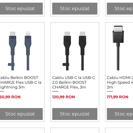
Stoc epuizat
Stoc epuizat
Stoc ep
Cablu Belkin BOOST
Afișare rapidă
Cablu USB-C la USB-C
Afișare rapidă
Cablu HDMI 2.
Afișare 
CHARGE Flex USB-C la
2.0 Belkin BOOST
High Speed 4
Lightning 3m
CHARGE Flex, 3m
2m
reț
Preț
Preț
150,99 RON
120,99 RON
171,99 RON
Stoc epuizat
Stoc epuizat
Stoc ep