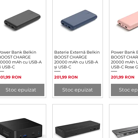
Power Bank Belkin
Afișare rapidă
Baterie Externă Belkin
Afișare rapidă
Power Bank 
Afișare 
BOOST CHARGE
BOOST CHARGE
BOOST CHA
20000 mAh cu USB-A
20000 mAh cu USB-A
20000 mAh 
i USB-C
și USB-C
USB-C Rose G
reț
Preț
Preț
201,99 RON
201,99 RON
201,99 RON
Stoc epuizat
Stoc epuizat
Stoc ep