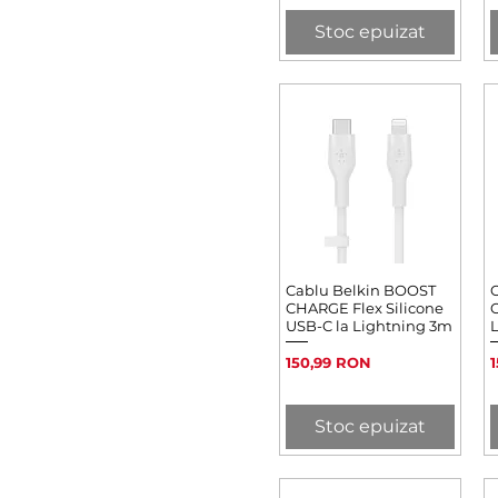
Stoc epuizat
Cablu Belkin BOOST
Afișare rapidă
CHARGE Flex Silicone
USB-C la Lightning 3m
Preț
P
150,99 RON
Stoc epuizat