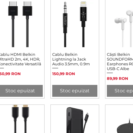
Cablu HDMI Belkin
Afișare rapidă
Cablu Belkin
Afișare rapidă
Căști Belkin
Afișare 
ltraHD 2m, 4K, HDR,
Lightning la Jack
SOUNDFOR
onectivitate Versatilă
Audio 3.5mm, 0.9m
Earphones 
USB-C Albe
reț
Preț
150,99 RON
150,99 RON
Preț
89,99 RON
Stoc epuizat
Stoc epuizat
Stoc ep