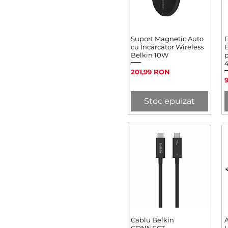
Suport Magnetic Auto
Afișare rapidă
D
cu Încărcător Wireless
Belkin 10W
p
Preț
201,99 RON
P
Stoc epuizat
Cablu Belkin
Afișare rapidă
A
CONNECT
H