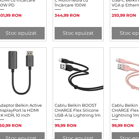
60W PD
Încărcare 100W
VGA și Ether
reț
Preț
Preț
201,99 RON
344,99 RON
293,99 RON
Stoc epuizat
Stoc epuizat
Stoc ep
daptor Belkin Active
Afișare rapidă
Cablu Belkin BOOST
Afișare rapidă
Cablu Belki
Afișare 
isplayPort la HDMI
CHARGE Flex Silicone
CHARGE Flex
K HDR, 10 inch
USB-A la Lightning 1m
Lightning 1m
reț
Preț
Preț
150,99 RON
99,99 RON
99,99 RON
Stoc epuizat
Stoc epuizat
Stoc ep