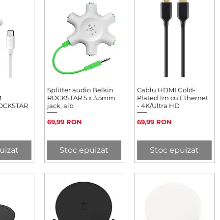
rapidă
Splitter audio Belkin
Afișare rapidă
Cablu HDMI Gold-
Afișare rapidă
M
ROCKSTAR 5 x 3.5mm
Plated 1m cu Ethernet
ROCKSTAR
jack, alb
- 4K/Ultra HD
Preț
Preț
69,99 RON
69,99 RON
uizat
Stoc epuizat
Stoc epuizat