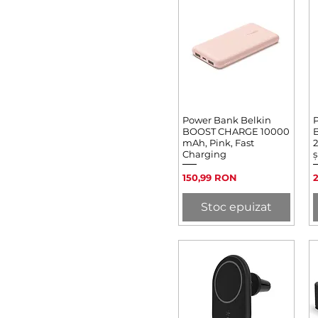
Power Bank Belkin
Afișare rapidă
BOOST CHARGE 10000
mAh, Pink, Fast
Charging
ș
Preț
P
150,99 RON
Stoc epuizat