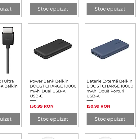
uizat
Stoc epuizat
Stoc epuizat
1 Ultra
rapidă
Power Bank Belkin
Afișare rapidă
Baterie Externă Belkin
Afișare rapidă
K Belkin
BOOST CHARGE 10000
BOOST CHARGE 10000
mAh, Dual USB-A,
mAh, Două Porturi
USB-C
USB-A
Preț
Preț
150,99 RON
150,99 RON
uizat
Stoc epuizat
Stoc epuizat