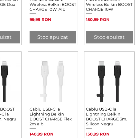
GE Dual
Wireless Belkin BOOST
Wireless Belkin BOOST
CHARGE 10W, Alb
CHARGE 10W
Preț
Preț
99,99 RON
150,99 RON
uizat
Stoc epuizat
Stoc epuizat
n BOOST
rapidă
Cablu USB-C la
Afișare rapidă
Cablu USB-C la
Afișare rapidă
C la
Lightning Belkin
Lightning Belkin
m, Negru
BOOST CHARGE Flex
BOOST CHARGE 3m,
2m alb
Silicon Negru
Preț
Preț
140,99 RON
150,99 RON