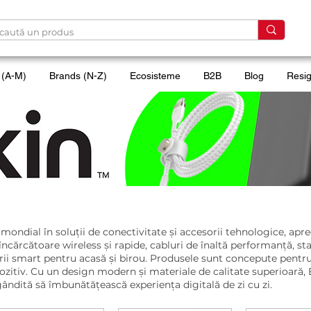
 (A-M)
Brands (N-Z)
Ecosisteme
B2B
Blog
Resig
ndial în soluții de conectivitate și accesorii tehnologice, apreci
e încărcătoare wireless și rapide, cabluri de înaltă performanță, s
orii smart pentru acasă și birou. Produsele sunt concepute pentr
zitiv. Cu un design modern și materiale de calitate superioară, 
ândită să îmbunătățească experiența digitală de zi cu zi.