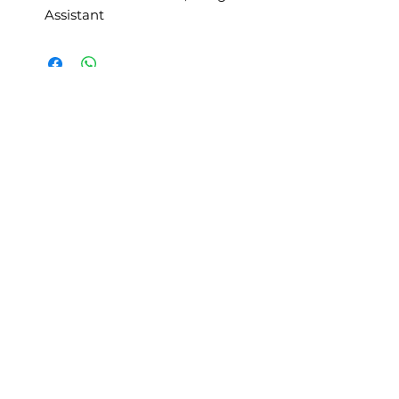
Assistant
Nu există recenzii încă
Împărtășește-ți gândurile. Fii primul
care lasă o recenzie.
Lasă o recenzie
Produse similare