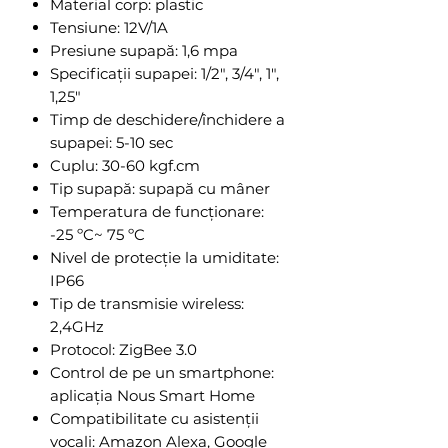
Material corp: plastic
Tensiune: 12V/1A
Presiune supapă: 1,6 mpa
Specificații supapei: 1/2", 3/4", 1",
1,25"
Timp de deschidere/închidere a
supapei: 5-10 sec
Cuplu: 30-60 kgf.cm
Tip supapă: supapă cu mâner
Temperatura de funcționare:
-25 ºC~ 75 ºC
Nivel de protecție la umiditate:
IP66
Tip de transmisie wireless:
2,4GHz
Protocol: ZigBee 3.0
Control de pe un smartphone:
aplicația Nous Smart Home
Compatibilitate cu asistenții
vocali: Amazon Alexa, Google