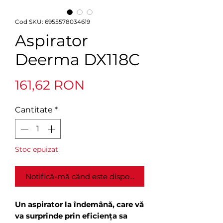
Cod SKU: 6955578034619
Aspirator
Deerma DX118C
Preț
161,62 RON
Cantitate
*
Stoc epuizat
Notifică-mă când este disponibil
Un aspirator la îndemână, care vă
va surprinde prin eficiența sa