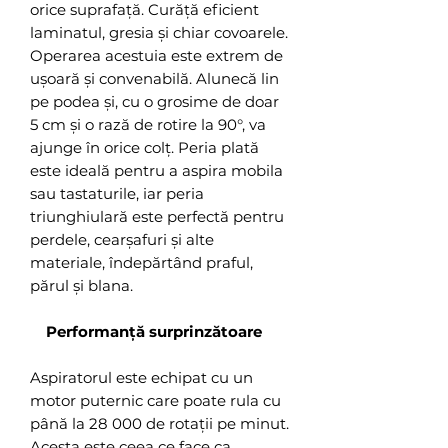
orice suprafață. Curăță eficient
laminatul, gresia și chiar covoarele.
Operarea acestuia este extrem de
ușoară și convenabilă. Alunecă lin
pe podea și, cu o grosime de doar
5 cm și o rază de rotire la 90°, va
ajunge în orice colț. Peria plată
este ideală pentru a aspira mobila
sau tastaturile, iar peria
triunghiulară este perfectă pentru
perdele, cearșafuri și alte
materiale, îndepărtând praful,
părul și blana.
Performanță surprinzătoare
Aspiratorul este echipat cu un
motor puternic care poate rula cu
până la 28 000 de rotații pe minut.
Acesta este ceea ce face ca