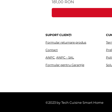
Preț
181,00 RON
SUPORT CLIENȚI
CU
Formular returnare produs
Term
Contact
Pre
ANPC
,
ANPC - SAL
Poli
Formular pentru Garanție
Solu
©2023 by Tech Cuisine Smart Home