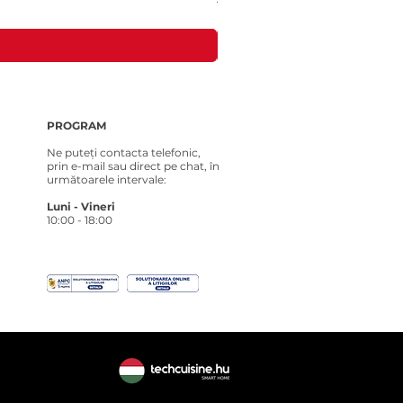
Preț
181,00 RON
PROGRAM
Ne puteți contacta telefonic,
prin e-mail sau direct pe chat, în
următoarele intervale:
Luni - Vineri
10:00 - 18:00