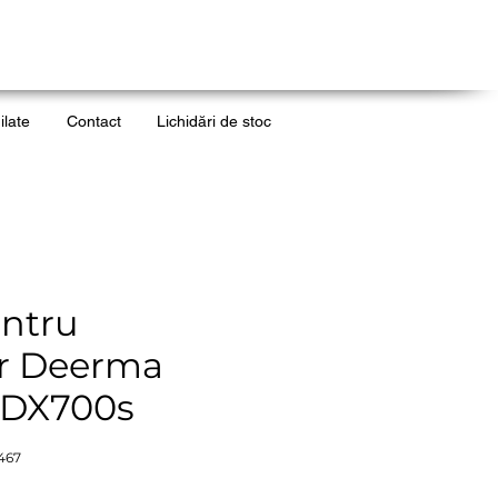
ilate
Contact
Lichidări de stoc
entru
or Deerma
 DX700s
467