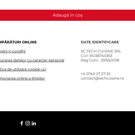
Adaugă în coș
MPĂRĂTURI ONLINE
DATE IDENTIFICARE
eni și condiții
SC TECH CUISINE SRL
CUI: RO38743363
lucarea datelor cu caracter personal
Reg Com.: J9/56/2018
tica de utilizare cookie-uri
+4 0740 27 27 55​
ționarea online a litigiilor
contact@techcuisine.ro