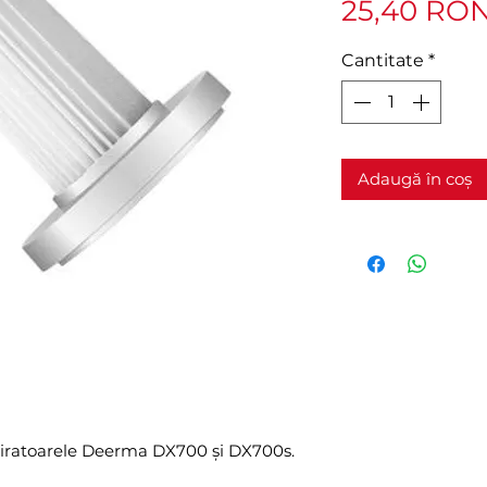
25,40 RO
Cantitate
*
Adaugă în coș
aspiratoarele Deerma DX700 și DX700s.