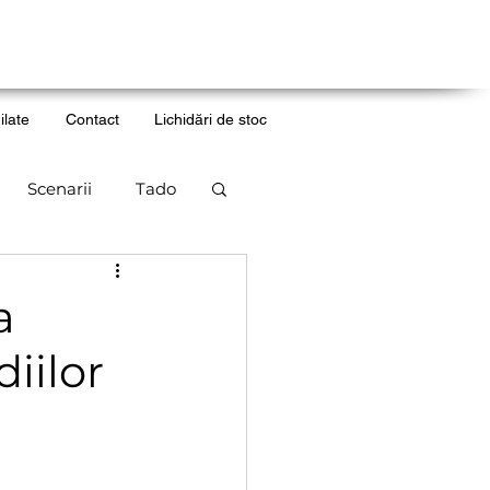
ilate
Contact
Lichidări de stoc
Scenarii
Tado
municate de presa
a
diilor
ergie
News