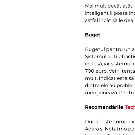
Mai mult decât atât, 
inteligent îi poate i
astfel încât să le de
Buget
Bugetul pentru un ast
Sistemul anti-efracție
inclusă, iar sistemul
700 euro. Vei fi tenta
mult. Indicat este să
dintre ele au proble
menționează. Pentru o
Recomandările 
Tec
După teste complexe î
Aqara și Netatmo pent