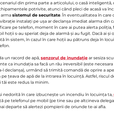
enariul din prima parte a articolului, o casă inteligentă, 
chipamentele potrivite, atunci când pleci de acasă va în
a arma 
sistemul de securitate
. În eventualitatea în care c
 vibrație instalați pe ușa ar declanșa imediat alarma din cas
care pe telefon, moment în care ai putea alerta poliția, fă
l hoții s-au speriat deja de alarmă și au fugit. Dacă ai și
 în sistem, în cazul în care hoții au pătruns deja în locui
lefon.
eda un racord de apă, 
senzorul de inundație
 ar sesiza scu
te ca inundația sa facă un rău ireversibil (este necesara 
l declanșa), urmând să trimită comandă de oprire a apei
 pe țeava de apă de la intrarea în locuință. Astfel, riscul 
i tăi este redus la minim.
 și nedorită în care izbucnește un incendiu în locuința ta, 
ată pe telefonul pe mobil (pe tine sau pe altcineva delegat 
mai departe să alertezi pompierii de oriunde te-ai afla.