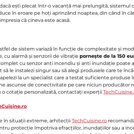
dacă ești plecat într-o vacanță mai prelungită, sistemul 
nduce în eroare pe hoți aprinzând noaptea, din când în câ
a impresia că cineva este acasă.
fel de sistem variază în funcție de complexitate și modu
, cu alarmă și senzorii de vibrație 
pornește de la 150 eu
 complet cu senzor anti incendiu și anti inundație poate 
t să le instalezi singur sau să alegi produsele care te înc
 apelezi la un specialist care a testat suficiente produse î
me ascunse de conectivitate pe care niciun producător n
 cotație personalizată, contactați experții 
TechCuisine.
hCuisine.ro
n situații extreme, arhitecții 
TechCuisine.ro
 recomandă
ru protecție împotriva efracțiilor, inundațiilor sau a ince