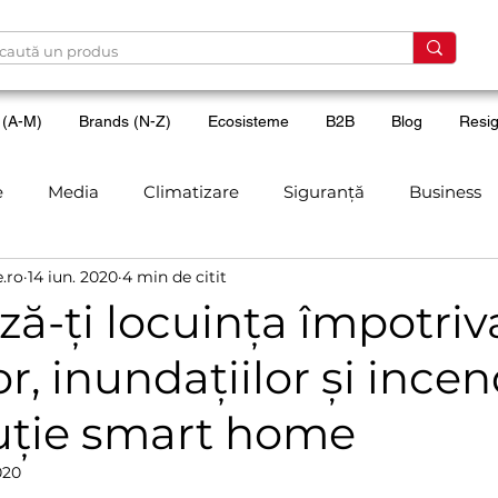
 (A-M)
Brands (N-Z)
Ecosisteme
B2B
Blog
Resig
e
Media
Climatizare
Siguranță
Business
e.ro
14 iun. 2020
4 min de citit
volo
Aqara
Eve
Sharp
Calitate aer
Co
ză-ți locuința împotriv
or, inundațiilor și incen
Yale
Acces smart
Reviews
Evenimente
En
luție smart home
rt
Matter
SOHO
Baie
Apple Homekit
020