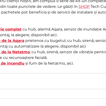
tru clienții noștri, am compus o serie de kit-uri complet
 din toate punctele de vedere. Le găsiți în 
SHOP
 Tech Cu
e pachetele pot beneficia și de servicii de instalare și au
ție complet
 cu hub, alarmă Aqara, senzor de inundație Aq
ntaj, la alegere, disponibil aici.
e de la Aqara
 prietenos cu bugetul, cu hub, sirenă, senzo
taj cu automatizare la alegere, disponibil aici
ie de la Netatmo
, cu hub, sirenă, senzor de vibrație pentr
 cu recunoaștere facială.
 de incendiu
 și fum de la Netatmo, aici.