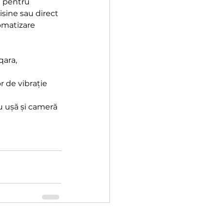
e pentru 
isine sau direct 
tomatizare 
ara, 
r de vibrație 
u ușă și cameră 