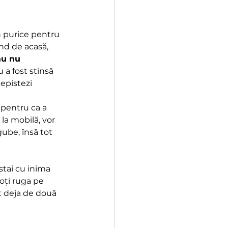
n purice pentru 
ind de acasă, 
au nu 
 a fost stinsă 
depistezi
 pentru ca a 
la mobilă, vor 
ube, însă tot 
 stai cu inima 
oți ruga pe 
t deja de două 