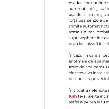
Așadar, continuând sc
automatizată și cu e
ușa de la intrare și v
forța ușa, senzorii de
trimite automat notifi
acasă. Cel mai probabi
supraveghere instalată
poza lor salvată în te
În cazul în care ar c
anormale de apă înain
1mm de apă pentru a-
electrovalva instalată
pe tine sau pe vecini
În situația nefericită
fum
 te-ar alerta înd
astfel ai putea și tu 