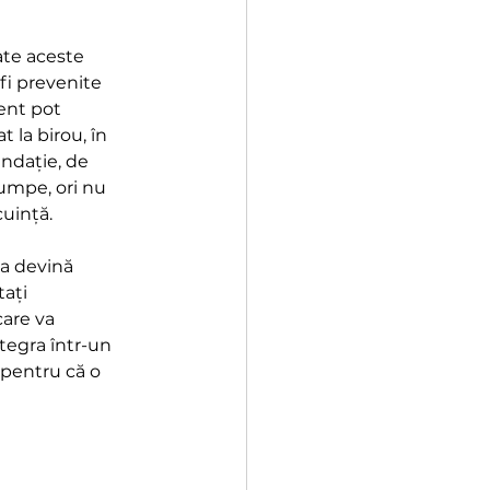
ate aceste 
fi prevenite 
ent pot 
 la birou, în 
ndație, de 
cumpe, ori nu 
cuință.
sa devină 
ați 
care va 
tegra într-un 
 pentru că o 