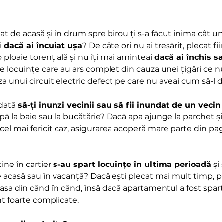
cat de acasă și în drum spre birou ți s-a făcut inima cât u
i 
dacă ai încuiat ușa
? De câte ori nu ai tresărit, plecat fi
ploaie torențială și nu îți mai aminteai 
dacă ai închis s
de locuințe care au ars complet din cauza unei țigări ce nu
 unui circuit electric defect pe care nu aveai cum să-l 
dată 
să-ți inunzi vecinii sau să fii inundat de un vecin
ă la baie sau la bucătărie? Dacă apa ajunge la parchet și 
cel mai fericit caz, asigurarea acoperă mare parte din pag
ine în cartier 
s-au spart locuințe în ultima perioadă
 și
e acasă sau în vacanță? Dacă ești plecat mai mult timp, p
 casa din când în când, însă dacă apartamentul a fost spar
unt foarte complicate.