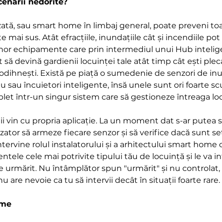
enarii nedorite?
ată, sau smart home în limbaj general, poate preveni to
ai sus. Atât efracțiile, inundațiile cât și incendiile pot 
unor echipamente care prin intermediul unui Hub intelig
să devină gardienii locuinței tale atât timp cât ești plecat
odihnești. Există pe piață o sumedenie de senzori de inu
u sau încuietori inteligente, însă unele sunt ori foarte s
let într-un singur sistem care să gestioneze întreaga lo
i vin cu propria aplicație. La un moment dat s-ar putea 
zator să armeze fiecare senzor și să verifice dacă sunt set
ntervine rolul instalatorului și a arhitectului smart home 
tele cele mai potrivite tipului tău de locuință și le va in
e urmărit. Nu întâmplător spun "urmărit" și nu controlat,
u are nevoie ca tu să intervii decât în situații foarte rare.
ome 