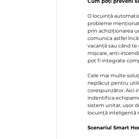
Cum poți preveni sc
O locuință automatiz
probleme menționate m
prin achiziționarea 
comunica astfel încât 
vacanță sau când te 
mișcare, anti-incendi
pot fi integrate comp
Cele mai multe soluți
neplăcut pentru utili
corespunzător. Aici i
indentifica echipamen
sistem unitar, ușor d
locuință inteligentă n
Scenariul Smart H