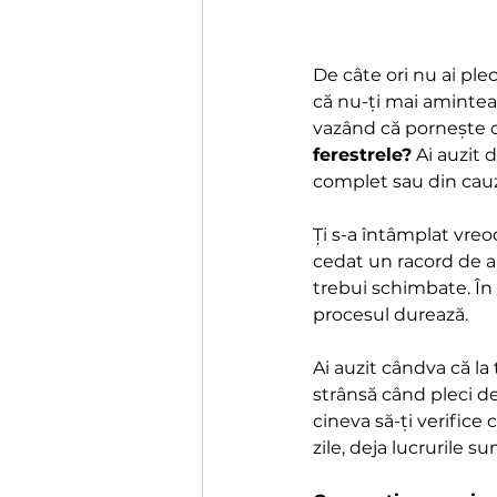
De câte ori nu ai ple
că nu-ți mai amintea
vazând că pornește o 
ferestrele?
 Ai auzit 
complet sau din cauza
Ți s-a întâmplat vreo
cedat un racord de ap
trebui schimbate. În 
procesul durează.
Ai auzit cândva că la t
strânsă când pleci d
cineva să-ți verifice
zile, deja lucrurile s