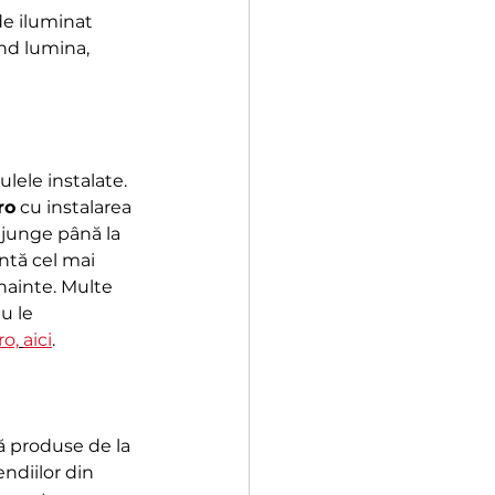
de iluminat 
nd lumina, 
lele instalate. 
ro
 cu instalarea 
ajunge până la 
ântă cel mai 
nainte. Multe 
u le 
ro,
aici
.
 produse de la 
ndiilor din 