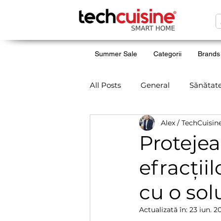
Summer Sale
Categorii
Brands
All Posts
General
Sănătat
Alex / TechCuisin
Netatmo
Iluminat
Li
Protejea
efracțiil
Withings
Unboxing
cu o so
Click & Grow
Grădina sma
Actualizată în:
23 iun. 2