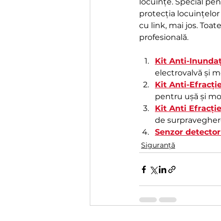
locuințe. Special pen
protecția locuințelor
cu link, mai jos. Toat
profesională.
Kit Anti-Inunda
electrovalvă și mo
Kit Anti-Efracți
pentru ușă și mon
Kit Anti Efracț
de surpraveghere
Senzor detector
Siguranță