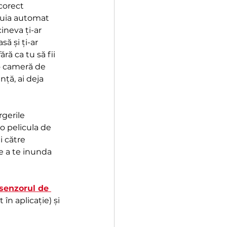
corect 
cuia automat 
ineva ți-ar 
ă și ți-ar 
ră ca tu să fii 
 o cameră de 
nță, ai deja 
rgerile 
o pelicula de 
 către 
de a te inunda 
senzorul de 
în aplicație) și 