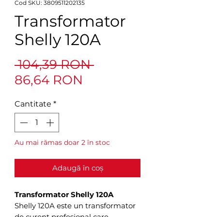
Cod SKU: 3809511202135
Transformator
Shelly 120A
Preț
 104,39 RON 
Preț
normal
86,64 RON
redus
Cantitate
*
Au mai rămas doar 2 în stoc
Adaugă în coș
Transformator Shelly 120A
Shelly 120A este un transformator
de curent profesional care