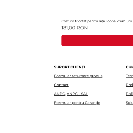
Costum tricotat pentru rața Loona Premium
Preț
181,00 RON
SUPORT CLIENȚI
CU
Formular returnare produs
Term
Contact
Pre
ANPC
,
ANPC - SAL
Poli
Formular pentru Garanție
Solu