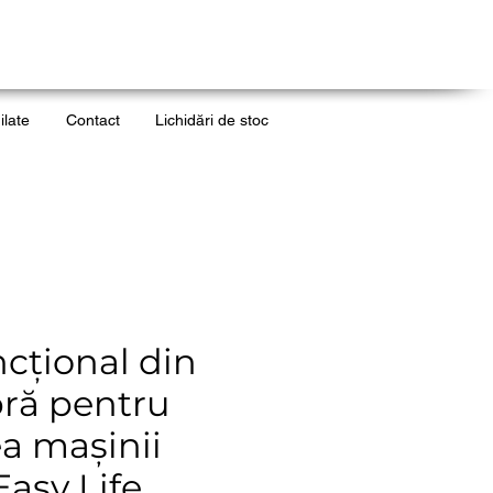
ilate
Contact
Lichidări de stoc
cțional din
bră pentru
a mașinii
asy Life