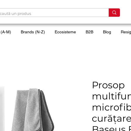
 (A-M)
Brands (N-Z)
Ecosisteme
B2B
Blog
Resig
Prosop
multifun
microfi
curățare
Baseus E