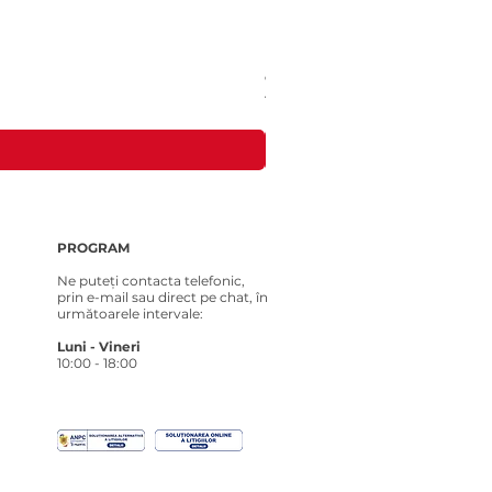
Costum tricotat pentru Loona Premi
Preț
181,00 RON
PROGRAM
Ne puteți contacta telefonic,
prin e-mail sau direct pe chat, în
următoarele intervale:
Luni - Vineri
10:00 - 18:00