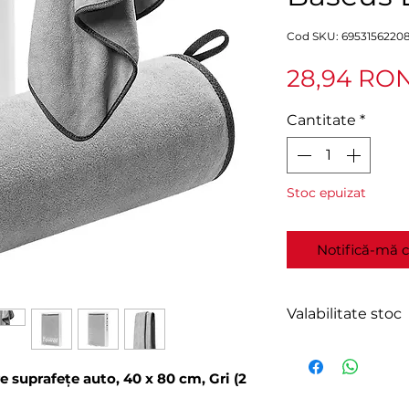
Cod SKU: 6953156220
28,94 RO
Cantitate
*
Stoc epuizat
Notifică-mă c
Valabilitate stoc
În stoc furnizor.
Expediere în 2-4 
 suprafețe auto, 40 x 80 cm, Gri (2