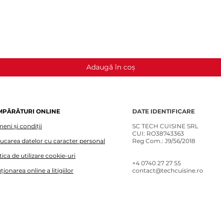
Afișare rapidă
Adaugă în coș
MPĂRĂTURI ONLINE
DATE IDENTIFICARE
eni și condiții
SC TECH CUISINE SRL
CUI: RO38743363
lucarea datelor cu caracter personal
Reg Com.: J9/56/2018
tica de utilizare cookie-uri
+4 0740 27 27 55​
ționarea online a litigiilor
contact@techcuisine.ro