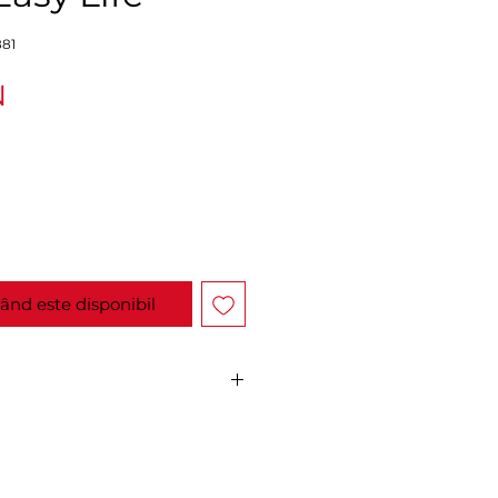
881
Preț
N
ând este disponibil
zile.