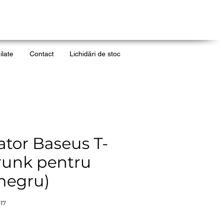
ilate
Contact
Lichidări de stoc
ator Baseus T-
runk pentru
(negru)
17