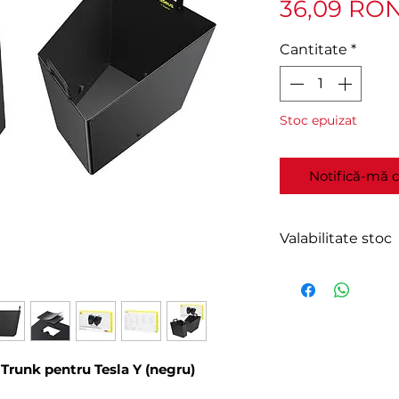
36,09 RO
Cantitate
*
Stoc epuizat
Notifică-mă c
Valabilitate stoc
În stoc furnizor.
Expediere în 2-4 
Trunk pentru Tesla Y (negru)