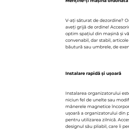
Menține-ți mașina ordonată
V-ați săturat de dezordine? O
aveți grijă de ordine! Accesor
optim spațiul din mașină și v
convenabil, dar stabil, articol
băutură sau umbrele, de exe
Instalare rapidă și ușoară
Instalarea organizatorului este
niciun fel de unelte sau modifi
mânerele magnetice încorpora
ușoară a organizatorului din 
pentru utilizarea zilnică. Acc
designul său pliabil, care îi pe