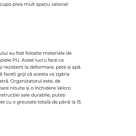
ocupa prea mult spațiu valoros!
lui au fost folosite materiale de
 piele PU. Acest lucru face ca
și rezistent la deformare, pete și apă.
faceți griji că acesta va zgâria
tră. Organizatorul este, de
re nituite și o închidere Velcro
nstrucției sale durabile, puteți
cole cu o greutate totală de până la 15