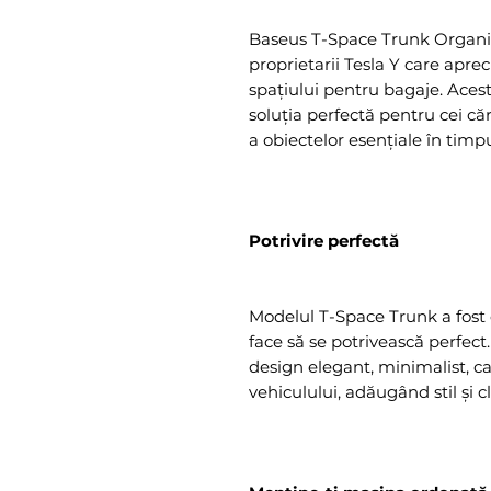
Baseus T-Space Trunk Organiz
proprietarii Tesla Y care aprec
spațiului pentru bagaje. Acest 
soluția perfectă pentru cei că
a obiectelor esențiale în timpul
Potrivire perfectă
Modelul T-Space Trunk a fost c
face să se potrivească perfect
design elegant, minimalist, c
vehiculului, adăugând stil și c