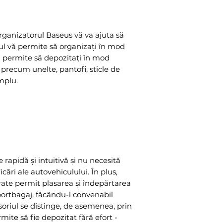
rganizatorul Baseus vă va ajuta să
iul vă permite să organizați în mod
ă permite să depozitați în mod
e precum unelte, pantofi, sticle de
mplu.
 rapidă și intuitivă și nu necesită
cări ale autovehiculului. În plus,
te permit plasarea și îndepărtarea
portbagaj, făcându-l convenabil
esoriul se distinge, de asemenea, prin
rmite să fie depozitat fără efort -