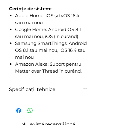
Cerințe de sistem:
Apple Home: iOS și tvOS 16.4
sau mai nou
Google Home: Android OS 8.1
sau mai nou, iOS (în curând)
Samsung SmartThings: Android
OS 8.1 sau mai nou, iOS 16.4 sau
mai nou
Amazon Alexa: Suport pentru
Matter over Thread în curând.
Specificații tehnice:
General:
Dimensiuni:
6.1 cm x 11.1 cm
Diametru:
6 cm
Formă:
A19/A60
Nu există recenzii încă
(Rhombicosidodecahedron)
Împărtășește-ți gândurile. Fii primul