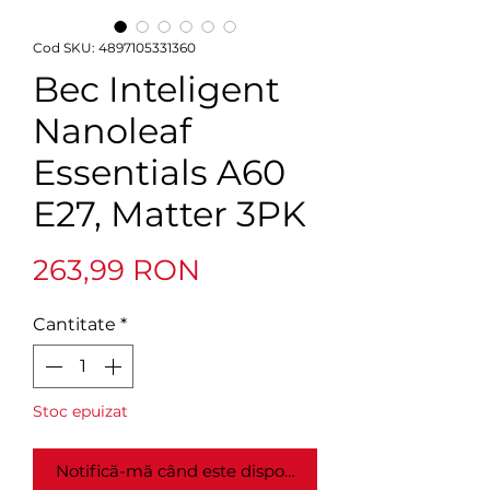
Cod SKU: 4897105331360
Bec Inteligent
Nanoleaf
Essentials A60
E27, Matter 3PK
Preț
263,99 RON
Cantitate
*
Stoc epuizat
Notifică-mă când este disponibil