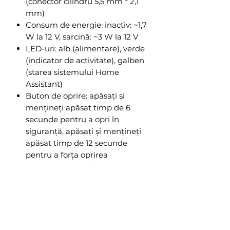
(conector cilindru 5,5 mm * 2,1
mm)
Consum de energie: inactiv: ~1,7
W la 12 V, sarcină: ~3 W la 12 V
LED-uri: alb (alimentare), verde
(indicator de activitate), galben
(starea sistemului Home
Assistant)
Buton de oprire: apăsați și
mențineți apăsat timp de 6
secunde pentru a opri în
siguranță, apăsați și mențineți
apăsat timp de 12 secunde
pentru a forța oprirea
Carcasă: plastic din policarbonat
semi-transparent cu radiator
mare din aluminiu, disipare
mare a căldurii
Radiator: Aluminiu anodizat
Dimensiune: 112*112*32mm