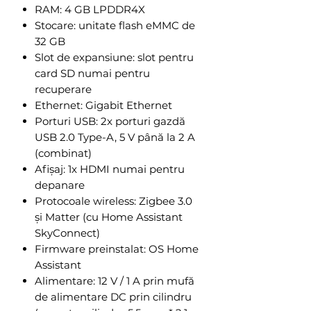
RAM: 4 GB LPDDR4X
Stocare: unitate flash eMMC de
32 GB
Slot de expansiune: slot pentru
card SD numai pentru
recuperare
Ethernet: Gigabit Ethernet
Porturi USB: 2x porturi gazdă
USB 2.0 Type-A, 5 V până la 2 A
(combinat)
Afișaj: 1x HDMI numai pentru
depanare
Protocoale wireless: Zigbee 3.0
și Matter (cu Home Assistant
SkyConnect)
Firmware preinstalat: OS Home
Assistant
Alimentare: 12 V / 1 A prin mufă
de alimentare DC prin cilindru