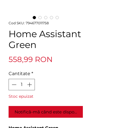
Cod SKU: 794677011758
Home Assistant
Green
Preț
558,99 RON
Cantitate
*
Stoc epuizat
Notifică-mă când este disponibil
Home Assistant Green