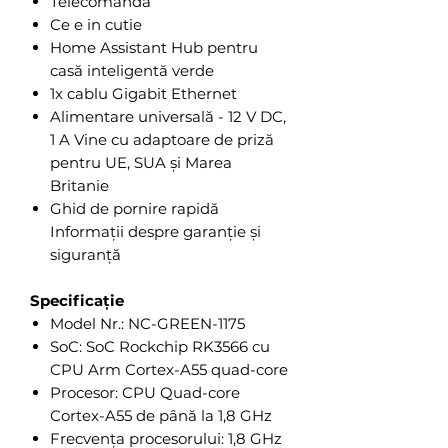
Telecomandă
Ce e in cutie
Home Assistant Hub pentru
casă inteligentă verde
1x cablu Gigabit Ethernet
Alimentare universală - 12 V DC,
1 A Vine cu adaptoare de priză
pentru UE, SUA și Marea
Britanie
Ghid de pornire rapidă
Informații despre garanție și
siguranță
Specificație
Model Nr.: NC-GREEN-1175
SoC: SoC Rockchip RK3566 cu
CPU Arm Cortex-A55 quad-core
Procesor: CPU Quad-core
Cortex-A55 de până la 1,8 GHz
Frecvența procesorului: 1,8 GHz