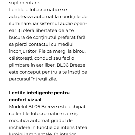
suplimentare.
Lentilele fotocromatice se
adaptează automat la condițiile de
iluminare, iar sistemul audio open-
ear îți oferă libertatea de a te
bucura de conținutul preferat fără
să pierzi contactul cu mediul
înconjurător. Fie că mergi la birou,
călătorești, conduci sau faci o
plimbare în aer liber, BL06 Breeze
este conceput pentru a te însoți pe
parcursul întregii zile.
Lentile inteligente pentru
confort vizual
Modelul BL06 Breeze este echipat
cu lentile fotocromatice care își
modifică automat gradul de
închidere în funcție de intensitatea
luminii ambientale. În interior