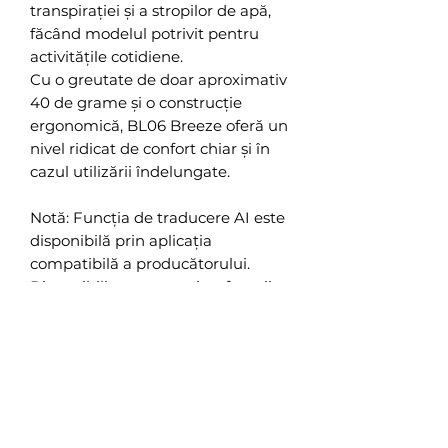
transpirației și a stropilor de apă,
făcând modelul potrivit pentru
activitățile cotidiene.
Cu o greutate de doar aproximativ
40 de grame și o construcție
ergonomică, BL06 Breeze oferă un
nivel ridicat de confort chiar și în
cazul utilizării îndelungate.
Notă: Funcția de traducere AI este
disponibilă prin aplicația
compatibilă a producătorului.
Disponibilitatea anumitor funcții
poate varia în funcție de
dispozitivul conectat și de
versiunea software utilizată.
Caracteristici principale