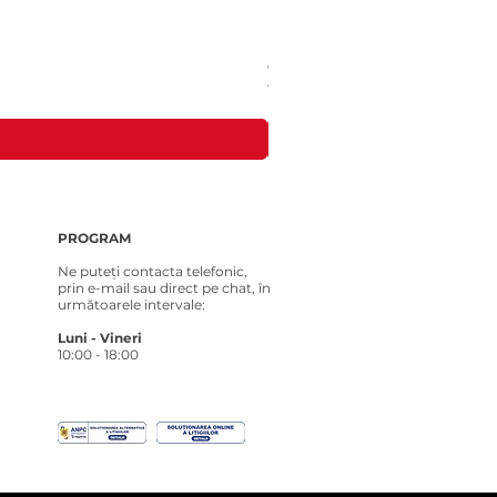
Costum tricotat pentru Loona Premi
Preț
181,00 RON
PROGRAM
Ne puteți contacta telefonic,
prin e-mail sau direct pe chat, în
următoarele intervale:
Luni - Vineri
10:00 - 18:00