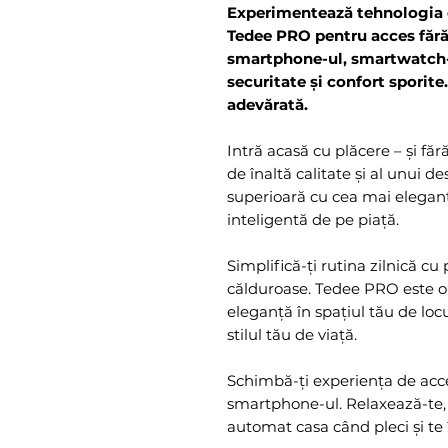
Experimentează tehnologia d
Tedee PRO pentru acces fără 
smartphone-ul, smartwatch-u
securitate și confort sporit
adevărată.
Intră acasă cu plăcere – și făr
de înaltă calitate și al unui 
superioară cu cea mai elegantă
inteligentă de pe piață.
Simplifică-ți rutina zilnică cu
călduroase. Tedee PRO este o 
eleganță în spațiul tău de locu
stilul tău de viață.
Schimbă-ți experiența de acce
smartphone-ul. Relaxează-te, 
automat casa când pleci și te î