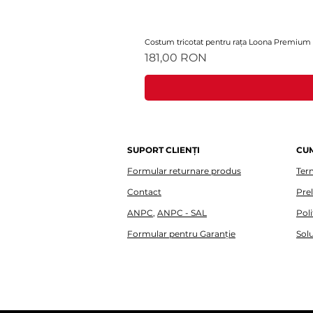
Costum tricotat pentru rața Loona Premium
Preț
181,00 RON
SUPORT CLIENȚI
CU
Formular returnare produs
Term
Contact
Pre
ANPC
,
ANPC - SAL
Poli
Formular pentru Garanție
Solu