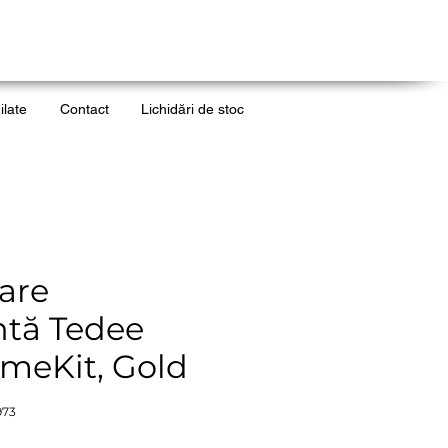
ilate
Contact
Lichidări de stoc
are
ntă Tedee
meKit, Gold
973