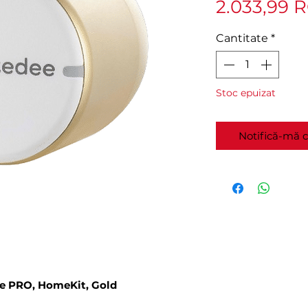
2.033,99 
Cantitate
*
Stoc epuizat
Notifică-mă c
ee PRO, HomeKit, Gold