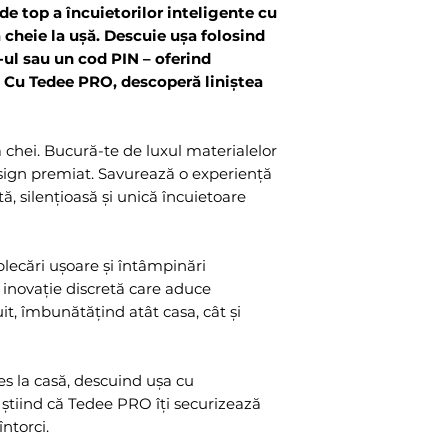
e top a încuietorilor inteligente cu
cheie la ușă. Descuie ușa folosind
l sau un cod PIN – oferind
e. Cu Tedee PRO, descoperă liniștea
ă chei. Bucură-te de luxul materialelor
design premiat. Savurează o experiență
, silențioasă și unică încuietoare
 plecări ușoare și întâmpinări
inovație discretă care aduce
it, îmbunătățind atât casa, cât și
s la casă, descuind ușa cu
știind că Tedee PRO îți securizează
ntorci.