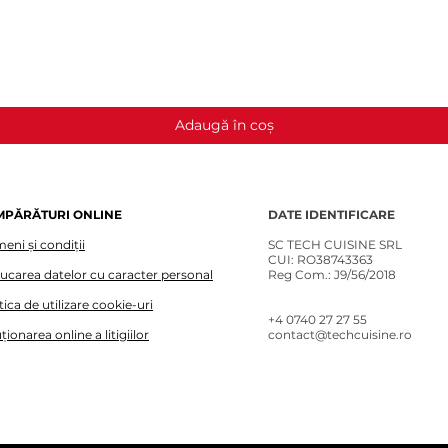
Afișare rapidă
Adaugă în coș
MPĂRĂTURI ONLINE
DATE IDENTIFICARE
eni și condiții
SC TECH CUISINE SRL
CUI: RO38743363
lucarea datelor cu caracter personal
Reg Com.: J9/56/2018
tica de utilizare cookie-uri
+4 0740 27 27 55​
ționarea online a litigiilor
contact@techcuisine.ro