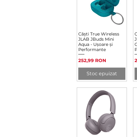
Căști True Wireless
C
Afișare rapidă
JLAB JBuds Mini
J
Aqua - Ușoare și
C
Performante
P
Preț
P
252,99 RON
Stoc epuizat