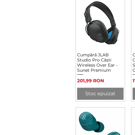
Cumpără JLAB
C
Afișare rapidă
Studio Pro Căști
C
Wireless Over Ear -
S
Sunet Premium
G
Preț
P
201,99 RON
Stoc epuizat