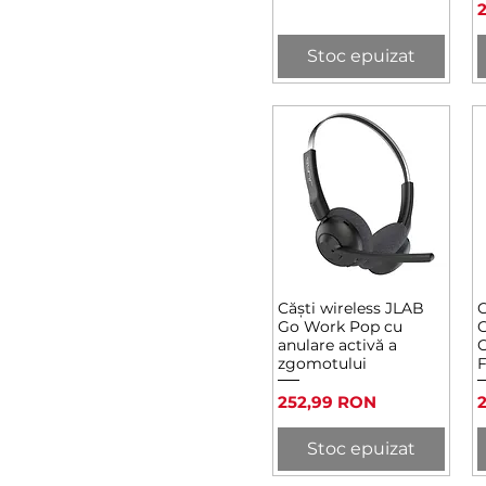
P
Stoc epuizat
Căști wireless JLAB
C
Afișare rapidă
Go Work Pop cu
G
anulare activă a
C
zgomotului
F
Preț
P
252,99 RON
Stoc epuizat