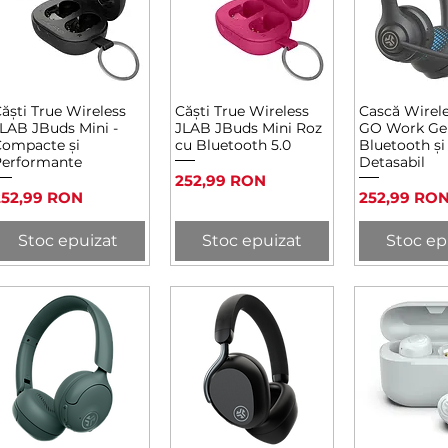
ăști True Wireless
Căști True Wireless
Cască Wirel
Afișare rapidă
Afișare rapidă
Afișare 
LAB JBuds Mini -
JLAB JBuds Mini Roz
GO Work Ge
ompacte și
cu Bluetooth 5.0
Bluetooth și
erformante
Detasabil
Preț
252,99 RON
reț
Preț
252,99 RON
252,99 RO
Stoc epuizat
Stoc epuizat
Stoc ep