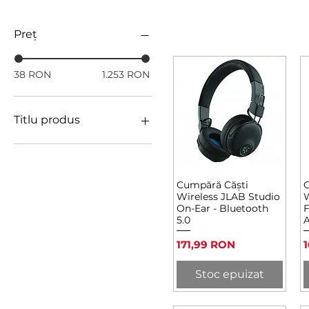
Preț
38 RON
1.253 RON
Titlu produs
Mac Accessories
iPad Accessories
Accessories
Cumpără Căști
C
Afișare rapidă
Earphones
Wireless JLAB Studio
W
On-Ear - Bluetooth
F
Microphones
5.0
Keyboards
Headphones & Speakers
Preț
P
171,99 RON
Stoc epuizat
Microphones,Accessories