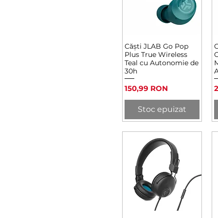
Căști JLAB Go Pop
C
Afișare rapidă
Plus True Wireless
G
Teal cu Autonomie de
M
30h
Preț
P
150,99 RON
Stoc epuizat