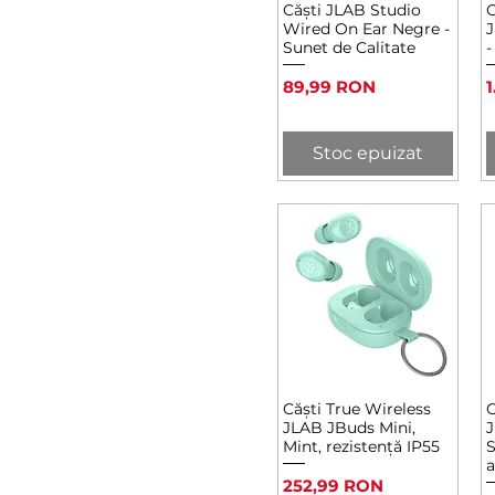
Căști JLAB Studio
C
Afișare rapidă
Wired On Ear Negre -
J
Sunet de Calitate
-
Preț
P
89,99 RON
1
Stoc epuizat
Căști True Wireless
C
Afișare rapidă
JLAB JBuds Mini,
J
Mint, rezistență IP55
S
Preț
252,99 RON