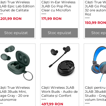
ăști True Wireless
Căști In-Ear Wireless
Căști True W
Afișare rapidă
Afișare rapidă
Afișare 
LAB Epic Lab Edition
JLAB Go Pop Plus
JLAB Go Pop
 Sunet de Calitate
Clear cu Microfon
32 ore auto
Roz
reț
Preț
.201,99 RON
171,99 RON
Preț
150,99 RON
Stoc epuizat
Stoc epuizat
Stoc ep
ăști True Wireless
Căști Wireless JLAB
Căști pentru
Afișare rapidă
Afișare rapidă
Afișare 
LAB JBuds Mini,
Work Buds - Audio de
JLAB JBuddi
age Gray - 20 ore
Calitate și Confort
Studio - Gre
autonomie
volum limita
Preț
497,99 RON