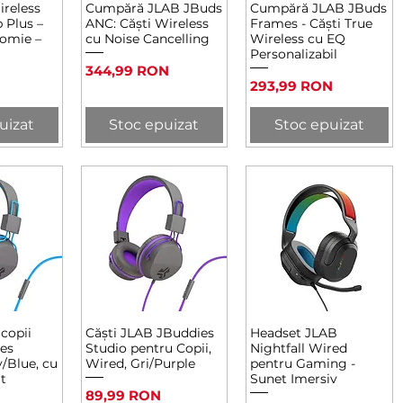
ireless
Cumpără JLAB JBuds
Cumpără JLAB JBuds
rapidă
Afișare rapidă
Afișare rapidă
 Plus –
ANC: Căști Wireless
Frames - Căști True
nomie –
cu Noise Cancelling
Wireless cu EQ
Personalizabil
Preț
344,99 RON
Preț
293,99 RON
uizat
Stoc epuizat
Stoc epuizat
 copii
Căști JLAB JBuddies
Headset JLAB
rapidă
Afișare rapidă
Afișare rapidă
es
Studio pentru Copii,
Nightfall Wired
y/Blue, cu
Wired, Gri/Purple
pentru Gaming -
t
Sunet Imersiv
Preț
89,99 RON