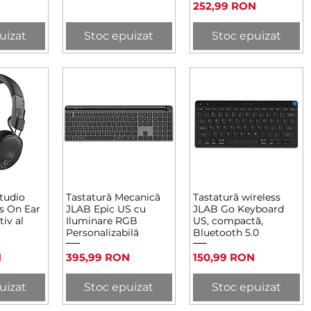
Preț
252,99 RON
uizat
Stoc epuizat
Stoc epuizat
tudio
Tastatură Mecanică
Tastatură wireless
rapidă
Afișare rapidă
Afișare rapidă
s On Ear
JLAB Epic US cu
JLAB Go Keyboard
iv al
Iluminare RGB
US, compactă,
Personalizabilă
Bluetooth 5.0
Preț
Preț
N
395,99 RON
150,99 RON
uizat
Stoc epuizat
Stoc epuizat