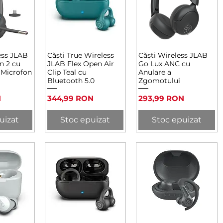
ess JLAB
Căști True Wireless
Căști Wireless JLAB
rapidă
Afișare rapidă
Afișare rapidă
n 2 cu
JLAB Flex Open Air
Go Lux ANC cu
 Microfon
Clip Teal cu
Anulare a
Bluetooth 5.0
Zgomotului
Preț
Preț
N
344,99 RON
293,99 RON
uizat
Stoc epuizat
Stoc epuizat