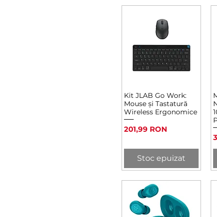
Kit JLAB Go Work:
M
Afișare rapidă
Mouse și Tastatură
N
Wireless Ergonomice
1
P
Preț
201,99 RON
P
Stoc epuizat