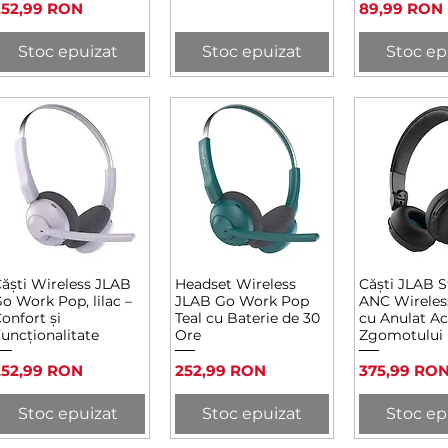
reț
Preț
252,99 RON
89,99 RON
Stoc epuizat
Stoc epuizat
Stoc ep
ăști Wireless JLAB
Headset Wireless
Căști JLAB S
Afișare rapidă
Afișare rapidă
Afișare 
o Work Pop, lilac –
JLAB Go Work Pop
ANC Wireles
onfort și
Teal cu Baterie de 30
cu Anulat Act
uncționalitate
Ore
Zgomotului
reț
Preț
Preț
252,99 RON
252,99 RON
375,99 RO
Stoc epuizat
Stoc epuizat
Stoc ep