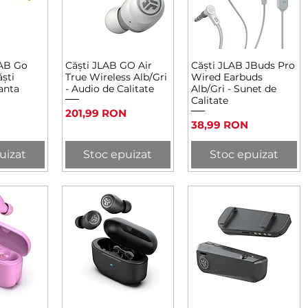
AB Go
Căști JLAB GO Air
Căști JLAB JBuds Pro
rapidă
Afișare rapidă
Afișare rapidă
ăști
True Wireless Alb/Gri
Wired Earbuds
ianta
- Audio de Calitate
Alb/Gri - Sunet de
Calitate
Preț
201,99 RON
Preț
38,99 RON
uizat
Stoc epuizat
Stoc epuizat