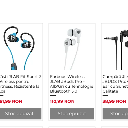
ăști JLAB Fit Sport 3
Earbuds Wireless
Cumpără JL
Afișare rapidă
Afișare rapidă
Afișare 
ireless pentru
JLAB JBuds Pro -
JBUDS Pro: C
itness, Rezistente la
Alb/Gri cu Tehnologie
Ear cu Sunet
Apă
Bluetooth 5.0
Calitate
reț
Preț
Preț
161,99 RON
110,99 RON
38,99 RON
Stoc epuizat
Stoc epuizat
Stoc ep