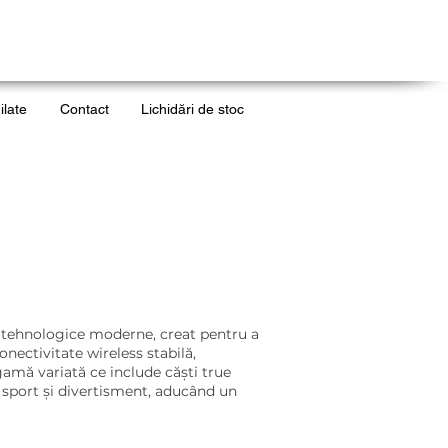
ilate
Contact
Lichidări de stoc
ii tehnologice moderne, creat pentru a
nectivitate wireless stabilă,
gamă variată ce include căști true
, sport și divertisment, aducând un