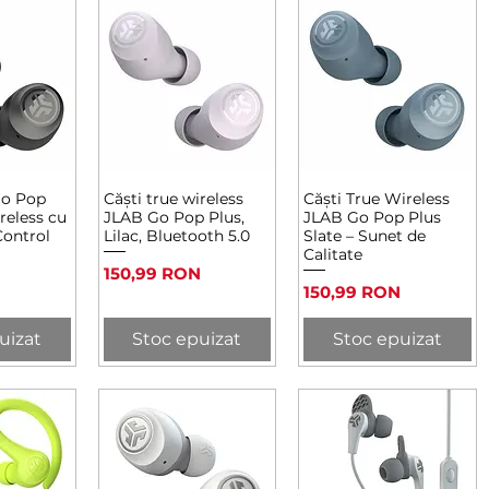
Go Pop
Căști true wireless
Căști True Wireless
rapidă
Afișare rapidă
Afișare rapidă
reless cu
JLAB Go Pop Plus,
JLAB Go Pop Plus
Control
Lilac, Bluetooth 5.0
Slate – Sunet de
Calitate
Preț
150,99 RON
Preț
150,99 RON
uizat
Stoc epuizat
Stoc epuizat