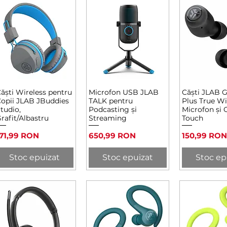
ăști Wireless pentru
Microfon USB JLAB
Căști JLAB 
Afișare rapidă
Afișare rapidă
Afișare 
opii JLAB JBuddies
TALK pentru
Plus True Wi
tudio,
Podcasting și
Microfon și 
rafit/Albastru
Streaming
Touch
reț
Preț
Preț
171,99 RON
650,99 RON
150,99 RON
Stoc epuizat
Stoc epuizat
Stoc ep