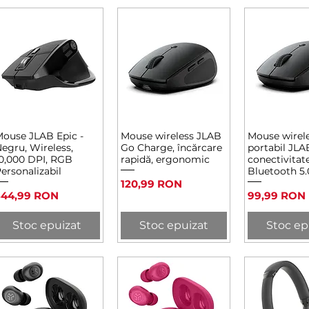
ouse JLAB Epic -
Mouse wireless JLAB
Mouse wirel
Afișare rapidă
Afișare rapidă
Afișare 
egru, Wireless,
Go Charge, încărcare
portabil JLA
0,000 DPI, RGB
rapidă, ergonomic
conectivitat
ersonalizabil
Bluetooth 5.
Preț
120,99 RON
reț
Preț
344,99 RON
99,99 RON
Stoc epuizat
Stoc epuizat
Stoc ep