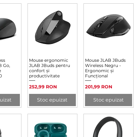
ess
Mouse ergonomic
Mouse JLAB JBuds
rapidă
Afișare rapidă
Afișare rapidă
B Go,
JLAB JBuds pentru
Wireless Negru -
e
confort și
Ergonomic și
0
productivitate
Funcțional
Preț
Preț
252,99 RON
201,99 RON
uizat
Stoc epuizat
Stoc epuizat