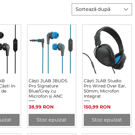
Sortează după
AB
Căști JLAB JBUDS
Căști JLAB Studio
rapidă
Afișare rapidă
Afișare rapidă
ăști In-
Pro Signature
Pro Wired Over Ear,
 de
Blue/Grey cu
50mm, Microfon
Microfon și ANC
Integrat
Preț
Preț
38,99 RON
150,99 RON
uizat
Stoc epuizat
Stoc epuizat