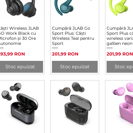
ăști Wireless JLAB
Cumpără JLAB Go
Cumpără JL
Afișare rapidă
Afișare rapidă
Afișare 
O Work Black cu
Sport Plus: Căști
Sport Plus c
icrofon și 30 Ore
Wireless Teal pentru
wireless var
Autonomie
Sport
galben neon
reț
Preț
Preț
293,99 RON
201,99 RON
201,99 RON
Stoc epuizat
Stoc epuizat
Stoc ep