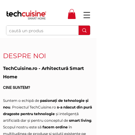
DESPRE NOI
TechCuisine.ro - Arhitectură Smart
Home
CINE SUNTEM?
Suntem o echipă de
pasionați de tehnologie și
nou
. Proiectul TechCuisine.ro
s-a născut din pură
dragoste pentru tehnologie
și inteligență
artificială dar și pentru conceptul de
smart living
.
Scopul nostru este să
facem ordine
în
multitudinea de produse și soluții existente pe