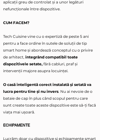
aplicații greu de controlat și a unor legături
nefuncționale între dispozitive.
CUM FACEM?
Tech Cuisine vine cu o expertiză de peste 5 ani
pentru a face ordine în sutele de soluții de tip
smart home și abordează conceptul cu o privire
de arhitect,
integrând compatibil toate
dispozitivele setate,
fără cabluri, praf și
intervenții majore asupra locuinței.
O casă inteligentă corect instalată și setată va
lucra pentru tine și nu invers
. Nu ai nevoie de o
bataie de cap în plus când scopul pentru care
sunt create toate aceste dispozitive este să-ți facă
viața mai ușoară.
ECHIPAMENTE
Lucrăm doar cu dispozitive și echipamente smart