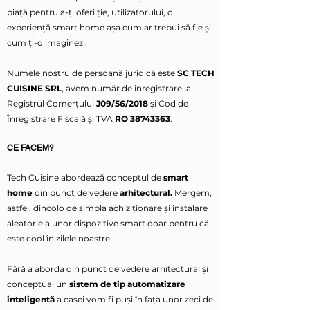
piață pentru a-ți oferi ție, utilizatorului, o
experiență smart home așa cum ar trebui să fie și
cum ți-o imaginezi.
Numele nostru de persoană juridică este
SC TECH
CUISINE SRL
, avem număr de înregistrare la
Registrul Comerțului
J09/56/2018
și Cod de
Înregistrare Fiscală și TVA
RO
38743363
.
CE FACEM?
Tech Cuisine abordează conceptul de
smart
home
din punct de vedere
arhitectural.
Mergem,
astfel, dincolo de simpla achiziționare și instalare
aleatorie a unor dispozitive smart doar pentru că
este cool în zilele noastre.
Fără a aborda din punct de vedere arhitectural și
conceptual un
sistem de tip automatizare
inteligentă
a casei vom fi puși în fața unor zeci de