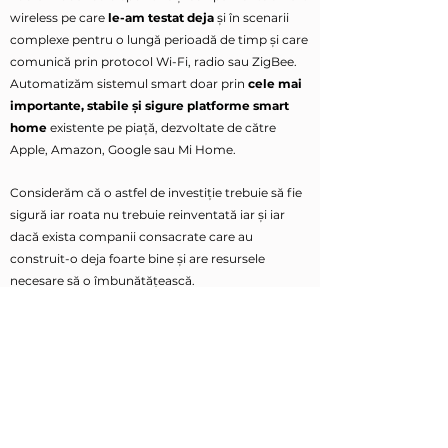
wireless pe care
le-am testat deja
și în scenarii
complexe pentru o lungă perioadă de timp și care
comunică prin protocol Wi-Fi, radio sau ZigBee.
Automatizăm sistemul smart doar prin
cele mai
importante, stabile și sigure platforme smart
home
existente pe piață, dezvoltate de către
Apple, Amazon, Google sau Mi Home.
Considerăm că o astfel de investiție trebuie să fie
sigură iar roata nu trebuie reinventată iar și iar
dacă exista companii consacrate care au
construit-o deja foarte bine și are resursele
necesare să o îmbunătățească.
​Vei cheltui prea mulți bani și prea mulți nervi dacă
vei încerca să-ți proiectezi singur ecosistemul
smart.
Apelează la arhitecții TechCuisine.ro!